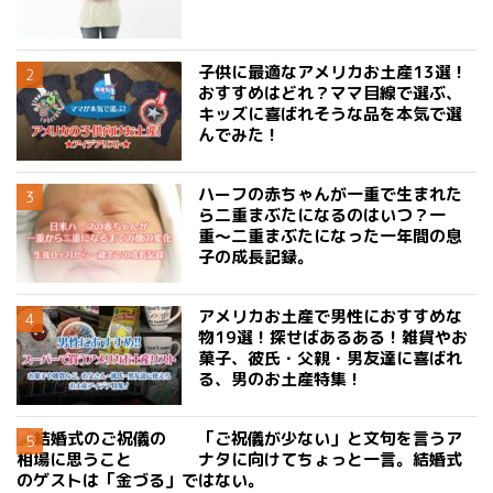
子供に最適なアメリカお土産13選！
おすすめはどれ？ママ目線で選ぶ、
キッズに喜ばれそうな品を本気で選
んでみた！
ハーフの赤ちゃんが一重で生まれた
ら二重まぶたになるのはいつ？一
重〜二重まぶたになった一年間の息
子の成長記録。
アメリカお土産で男性におすすめな
物19選！探せばあるある！雑貨やお
菓子、彼氏・父親・男友達に喜ばれ
る、男のお土産特集！
「ご祝儀が少ない」と文句を言うア
ナタに向けてちょっと一言。結婚式
のゲストは「金づる」ではない。