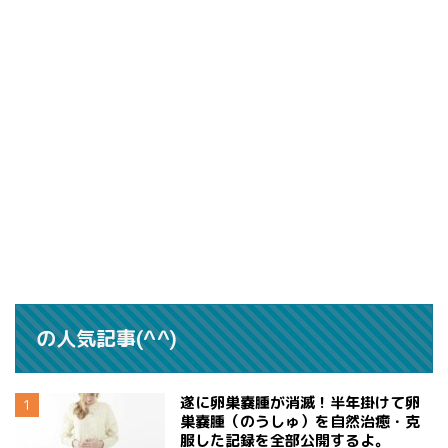
の人気記事(^^)
遂に卵巣嚢腫が消滅！半年掛けて卵
巣嚢腫（のうしゅ）を自然治癒・克
服した記録を全部公開するよ。