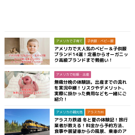
アメリカで子育て
子供服・ベビー服
アメリカで大人気のベビー＆子供服
ブランド14選！定番からオーガニッ
ク高級ブランドまで勢揃い！
アメリカで妊娠・出産
無痛分娩の体験談。出産までの流れ
を実況中継！リスクやデメリット、
実際に掛かった費用なども一緒にご
紹介！
アメリカの観光地
アラスカ州
アラスカ鉄道 冬と夏の体験記！旅行
業者が教える！料金から予約方法、
食事や展望車からの風景、乗車のア