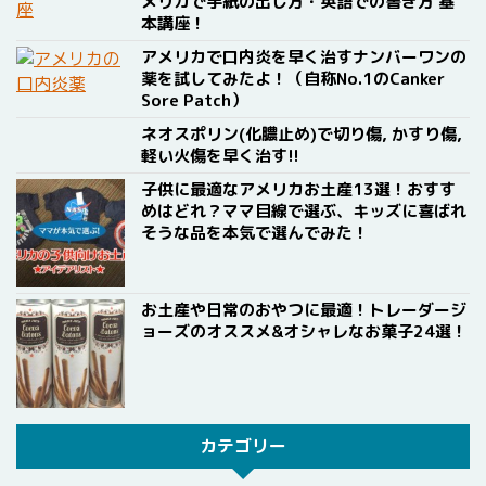
メリカで手紙の出し方・英語での書き方 基
本講座！
アメリカで口内炎を早く治すナンバーワンの
薬を試してみたよ！（自称No.1のCanker
Sore Patch）
ネオスポリン(化膿止め)で切り傷, かすり傷,
軽い火傷を早く治す!!
子供に最適なアメリカお土産13選！おすす
めはどれ？ママ目線で選ぶ、キッズに喜ばれ
そうな品を本気で選んでみた！
お土産や日常のおやつに最適！トレーダージ
ョーズのオススメ&オシャレなお菓子24選！
カテゴリー