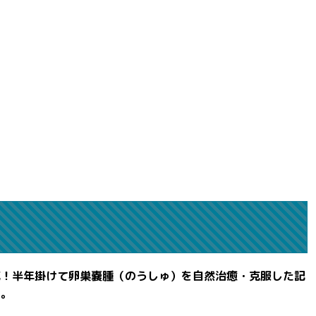
滅！半年掛けて卵巣嚢腫（のうしゅ）を自然治癒・克服した記
よ。