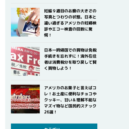
妊娠９週目のお腹の大きさの
写真とつわりの状態。日本と
違い過ぎるアメリカの妊婦検
診やエコー検査の回数に驚
愕！
日本一時帰国での買物は免税
手続きを忘れずに！海外在住
者は消費税分を取り戻して賢
く買物しよう！
アメリカのお菓子と言えばコ
レ！お土産に便利なチョコや
クッキー、甘い＆理解不能な
マズイ物など国民的スナック
26選！