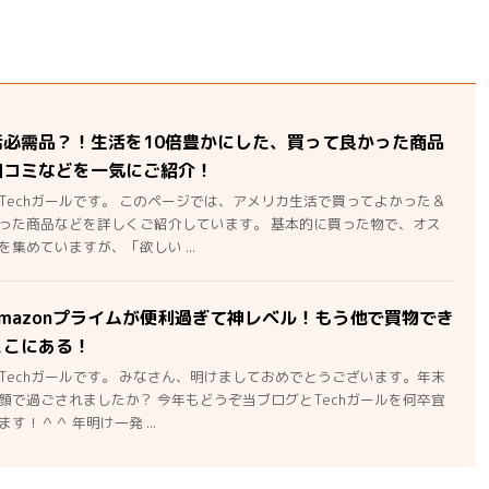
活必需品？！生活を10倍豊かにした、買って良かった商品
口コミなどを一気にご紹介！
Techガールです。 このページでは、アメリカ生活で買ってよかった＆
った商品などを詳しくご紹介しています。 基本的に買った物で、オス
集めていますが、「欲しい ...
mazonプライムが便利過ぎて神レベル！もう他で買物でき
ここにある！
Techガールです。 みなさん、明けましておめでとうございます。年末
顔で過ごされましたか？ 今年もどうぞ当ブログとTechガールを何卒宜
す！＾＾ 年明け一発 ...