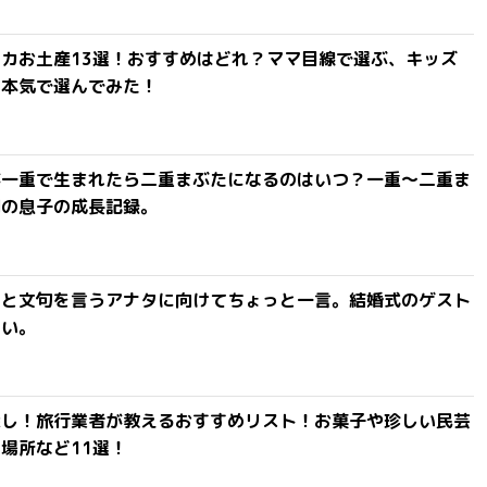
カお土産13選！おすすめはどれ？ママ目線で選ぶ、キッズ
を本気で選んでみた！
が一重で生まれたら二重まぶたになるのはいつ？一重〜二重ま
間の息子の成長記録。
」と文句を言うアナタに向けてちょっと一言。結婚式のゲスト
ない。
探し！旅行業者が教えるおすすめリスト！お菓子や珍しい民芸
場所など11選！