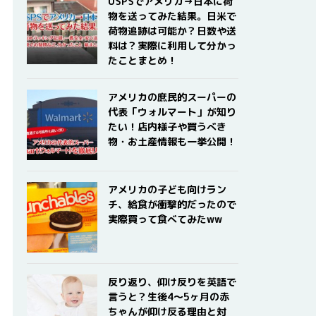
USPSでアメリカ→日本に荷
物を送ってみた結果。日米で
荷物追跡は可能か？日数や送
料は？実際に利用して分かっ
たことまとめ！
アメリカの庶民的スーパーの
代表「ウォルマート」が知り
たい！店内様子や買うべき
物・お土産情報も一挙公開！
アメリカの子ども向けラン
チ、給食が衝撃的だったので
実際買って食べてみたww
反り返り、仰け反りを英語で
言うと？生後4〜5ヶ月の赤
ちゃんが仰け反る理由と対