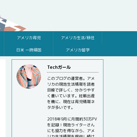
アメリカ育児
アメリカ生活/移住
日米 一時帰国
アメリカ留学
Techガール
このブログの運営者。アメ
リカの現地生活情報を読者
目線で詳しく、分かりやす
く書いています。妊娠出産
を機に、現在は育児情報ネ
タが多いです。
2018年9月に月間約30万PV
を記録！現地ライターさん
にも協力を得ながら、アメ
リカ生活情報を提供し続け