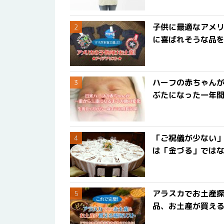
子供に最適なアメリ
に喜ばれそうな品
ハーフの赤ちゃん
ぶたになった一年
「ご祝儀が少ない
は「金づる」では
アラスカでお土産
品、お土産が買える