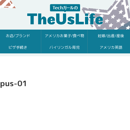
お店/ブランド
アメリカお菓子/食べ物
妊娠/出産/産後
ビザ手続き
バイリンガル育児
アメリカ英語
mpus-01