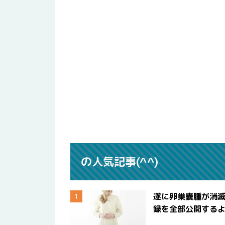
の人気記事(^^)
遂に卵巣嚢腫が消
録を全部公開する