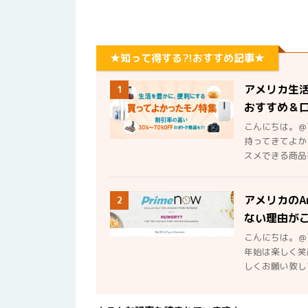
★知って得する?!おすすめ記事★
アメリカ生
1
おすすめ＆
こんにちは。＠
持ってきてよか
スメできる商品を
アメリカのA
2
ない理由が
こんにちは。＠
年始は楽しく笑
しくお願い致しま