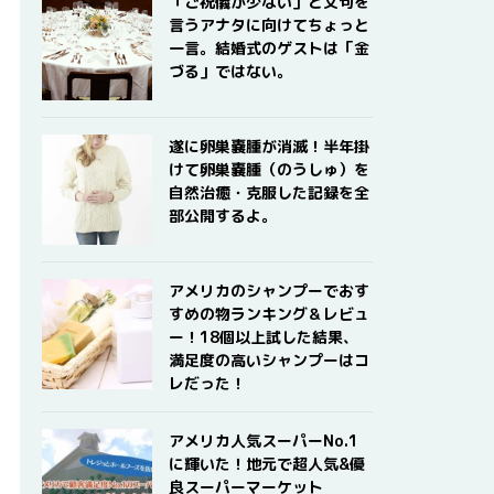
「ご祝儀が少ない」と文句を
言うアナタに向けてちょっと
一言。結婚式のゲストは「金
づる」ではない。
遂に卵巣嚢腫が消滅！半年掛
けて卵巣嚢腫（のうしゅ）を
自然治癒・克服した記録を全
部公開するよ。
アメリカのシャンプーでおす
すめの物ランキング＆レビュ
ー！18個以上試した結果、
満足度の高いシャンプーはコ
レだった！
アメリカ人気スーパーNo.1
に輝いた！地元で超人気&優
良スーパーマーケット