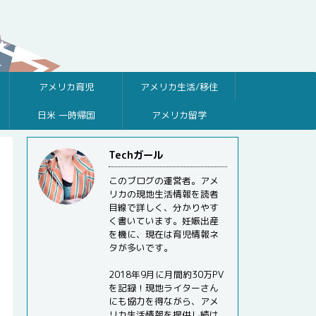
アメリカ育児
アメリカ生活/移住
日米 一時帰国
アメリカ留学
Techガール
このブログの運営者。アメ
リカの現地生活情報を読者
目線で詳しく、分かりやす
く書いています。妊娠出産
を機に、現在は育児情報ネ
タが多いです。
2018年9月に月間約30万PV
を記録！現地ライターさん
にも協力を得ながら、アメ
リカ生活情報を提供し続け