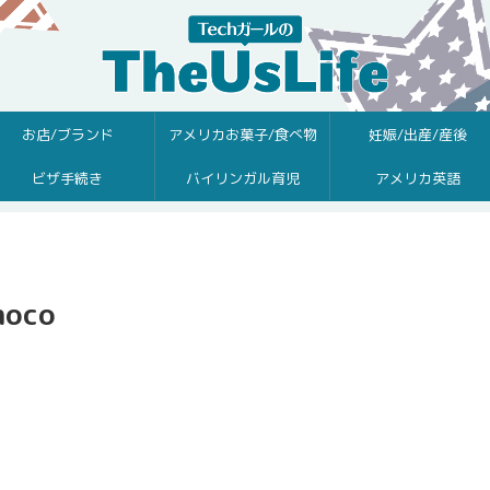
お店/ブランド
アメリカお菓子/食べ物
妊娠/出産/産後
ビザ手続き
バイリンガル育児
アメリカ英語
hoco