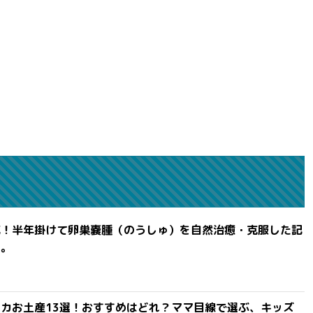
滅！半年掛けて卵巣嚢腫（のうしゅ）を自然治癒・克服した記
よ。
カお土産13選！おすすめはどれ？ママ目線で選ぶ、キッズ