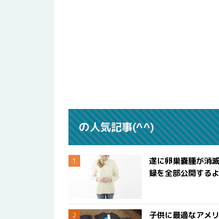
の人気記事(^^)
遂に卵巣嚢腫が消
録を全部公開する
子供に最適なアメリ