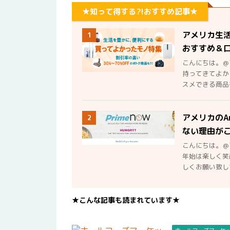
★知って得する?!おすすめ記事★
アメリカ生
1
おすすめ＆
こんにちは。＠
持ってきてよか
スメできる商品を
アメリカのA
2
ない理由が
こんにちは。＠
年始は楽しく笑
しくお願い致しま
★こんな記事も読まれています★