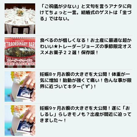
「ご祝儀が少ない」と文句を言うアナタに向
けてちょっと一言。結婚式のゲストは「金づ
る」ではない。
食べるのが惜しくなる！お土産に最適な超か
わいい★トレーダージョーズの季節限定オス
スメお菓子２２選！保存版！
妊娠8ヶ月お腹の大きさを大公開！体重が一
気に増加！胎動が強くて痛い！色んな事が限
界に近づいてキター(ﾟ∀ﾟ)！
妊娠9ヶ月お腹の大きさを大公開！遂に「お
しるし」らしきモノも？出産が間近に迫って
きました〜！