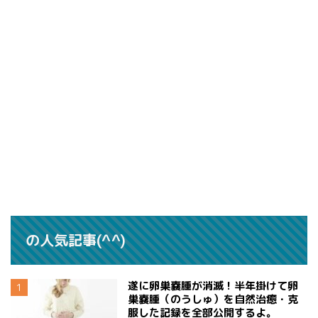
の人気記事(^^)
遂に卵巣嚢腫が消滅！半年掛けて卵
巣嚢腫（のうしゅ）を自然治癒・克
服した記録を全部公開するよ。