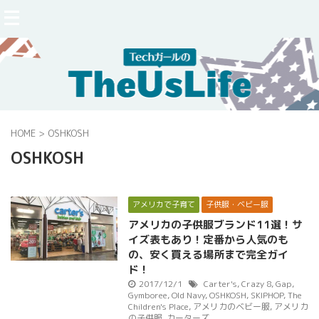
HOME
>
OSHKOSH
OSHKOSH
アメリカで子育て
子供服・ベビー服
アメリカの子供服ブランド11選！サ
イズ表もあり！定番から人気のも
の、安く買える場所まで完全ガイ
ド！
2017/12/1
Carter's
,
Crazy 8
,
Gap
,
Gymboree
,
Old Navy
,
OSHKOSH
,
SKIPHOP
,
The
Children's Place
,
アメリカのベビー服
,
アメリカ
の子供服
,
カーターズ