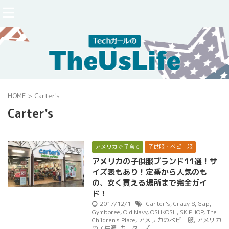
HOME
>
Carter's
Carter's
アメリカで子育て
子供服・ベビー服
アメリカの子供服ブランド11選！サ
イズ表もあり！定番から人気のも
の、安く買える場所まで完全ガイ
ド！
2017/12/1
Carter's
,
Crazy 8
,
Gap
,
Gymboree
,
Old Navy
,
OSHKOSH
,
SKIPHOP
,
The
Children's Place
,
アメリカのベビー服
,
アメリカ
の子供服
,
カーターズ