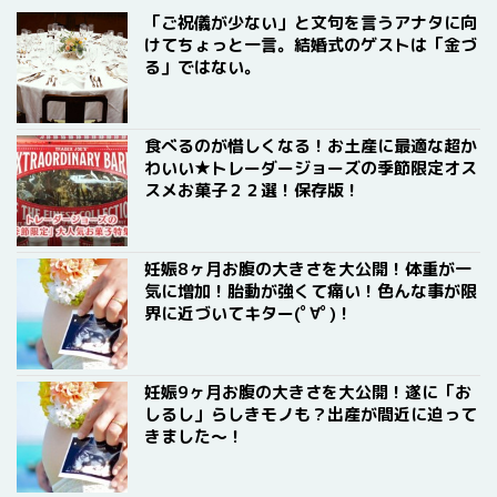
「ご祝儀が少ない」と文句を言うアナタに向
けてちょっと一言。結婚式のゲストは「金づ
る」ではない。
食べるのが惜しくなる！お土産に最適な超か
わいい★トレーダージョーズの季節限定オス
スメお菓子２２選！保存版！
妊娠8ヶ月お腹の大きさを大公開！体重が一
気に増加！胎動が強くて痛い！色んな事が限
界に近づいてキター(ﾟ∀ﾟ)！
妊娠9ヶ月お腹の大きさを大公開！遂に「お
しるし」らしきモノも？出産が間近に迫って
きました〜！