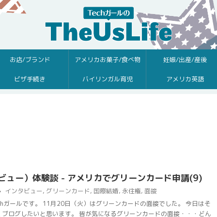
お店/ブランド
アメリカお菓子/食べ物
妊娠/出産/産後
ビザ手続き
バイリンガル育児
アメリカ英語
ュー）体験談 - アメリカでグリーンカード申請(9)
インタビュー
,
グリーンカード
,
国際結婚
,
永住権
,
面接
chガールです。 11月20日（火）はグリーンカードの面接でした。 今日はそ
くブログしたいと思います。 皆が気になるグリーンカードの面接・・・どん