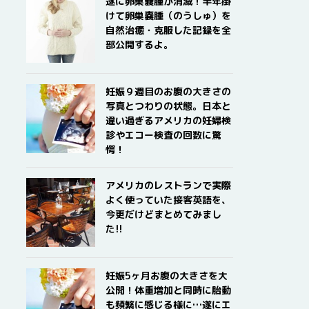
遂に卵巣嚢腫が消滅！半年掛
けて卵巣嚢腫（のうしゅ）を
自然治癒・克服した記録を全
部公開するよ。
妊娠９週目のお腹の大きさの
写真とつわりの状態。日本と
違い過ぎるアメリカの妊婦検
診やエコー検査の回数に驚
愕！
アメリカのレストランで実際
よく使っていた接客英語を、
今更だけどまとめてみまし
た!!
妊娠5ヶ月お腹の大きさを大
公開！体重増加と同時に胎動
も頻繁に感じる様に…遂にエ