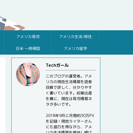
アメリカ育児
アメリカ生活/移住
日米 一時帰国
アメリカ留学
Techガール
このブログの運営者。アメ
リカの現地生活情報を読者
目線で詳しく、分かりやす
く書いています。妊娠出産
を機に、現在は育児情報ネ
タが多いです。
2018年9月に月間約30万PV
を記録！現地ライターさん
にも協力を得ながら、アメ
リカ生活情報を提供し続け