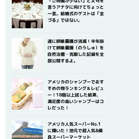
「ご祝儀が少ない」と文句を
言うアナタに向けてちょっと
一言。結婚式のゲストは「金
づる」ではない。
遂に卵巣嚢腫が消滅！半年掛
けて卵巣嚢腫（のうしゅ）を
自然治癒・克服した記録を全
部公開するよ。
アメリカのシャンプーでおす
すめの物ランキング＆レビュ
ー！18個以上試した結果、
満足度の高いシャンプーはコ
レだった！
アメリカ人気スーパーNo.1
に輝いた！地元で超人気&優
良スーパーマーケット