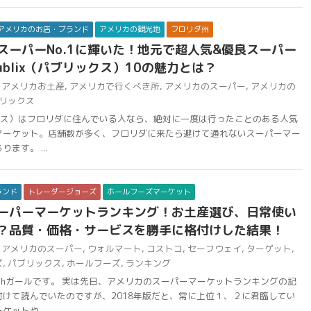
アメリカのお店・ブランド
アメリカの観光地
フロリダ州
スーパーNo.1に輝いた！地元で超人気&優良スーパー
ublix（パブリックス）10の魅力とは？
アメリカお土産
,
アメリカで行くべき所
,
アメリカのスーパー
,
アメリカの
リックス
リックス）はフロリダに住んでいる人なら、絶対に一度は行ったことのある人気
マーケット。店舗数が多く、フロリダに来たら避けて通れないスーパーマー
ます。 ...
ランド
トレーダージョーズ
ホールフーズマーケット
ーパーマーケットランキング！お土産選び、日常使い
？品質・価格・サービスを勝手に格付けした結果！
アメリカのスーパー
,
ウォルマート
,
コストコ
,
セーフウェイ
,
ターゲット
,
ズ
,
パブリックス
,
ホールフーズ
,
ランキング
chガールです。 実は先日、アメリカのスーパーマーケットランキングの記
けて読んでいたのですが、2018年版だと、常に上位１、２に君臨してい
ットや ...