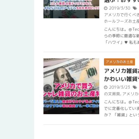
2019/3/30
アメリカで行くべ
ホールフーズお土
こんにちは。＠Te
らの季節に最適な
「ハワイ」♥ 私も高校
アメリカのお土産
アメリカ雑貨
かわいい雑貨
2019/3/23
の文房具
,
アメリカ
こんにちは。＠Te
でに定番化してい
か？ 「雑貨」というと