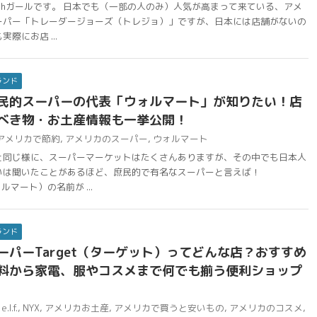
chガールです。 日本でも（一部の人のみ）人気が高まって来ている、アメ
ーパー「トレーダージョーズ（トレジョ）」ですが、日本には店舗がないの
際にお店 ...
ランド
民的スーパーの代表「ウォルマート」が知りたい！店
べき物・お土産情報も一挙公開！
アメリカで節約
,
アメリカのスーパー
,
ウォルマート
と同じ様に、スーパーマーケットはたくさんありますが、その中でも日本人
いは聞いたことがあるほど、庶民的で有名なスーパーと言えば！
ォルマート）の名前が ...
ランド
ーパーTarget（ターゲット）ってどんな店？おすすめ
料から家電、服やコスメまで何でも揃う便利ショップ
e.l.f.
,
NYX
,
アメリカお土産
,
アメリカで買うと安いもの
,
アメリカのコスメ
,