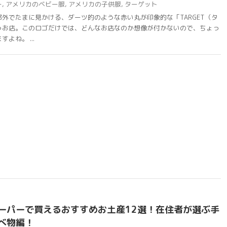
ー
,
アメリカのベビー服
,
アメリカの子供服
,
ターゲット
外でたまに見かける、ダーツ的のような赤い丸が印象的な「TARGET（タ
うお店。このロゴだけでは、どんなお店なのか想像が付かないので、ちょっ
よね。 ...
ーパーで買えるおすすめお土産12選！在住者が選ぶ手
べ物編！