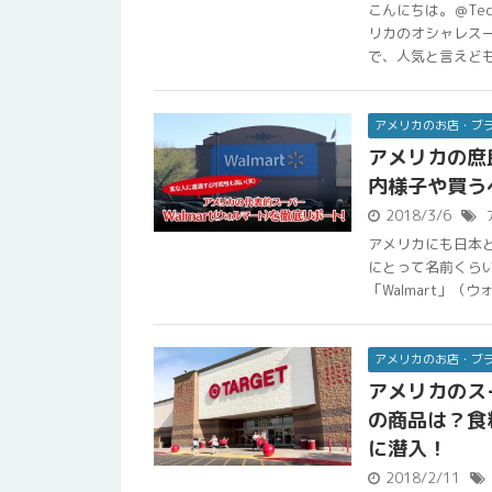
こんにちは。＠Te
リカのオシャレス
で、人気と言えども実
アメリカのお店・ブ
アメリカの庶
内様子や買う
2018/3/6
アメリカにも日本
にとって名前くら
「Walmart」（ウ
アメリカのお店・ブ
アメリカのス
の商品は？食
に潜入！
2018/2/11