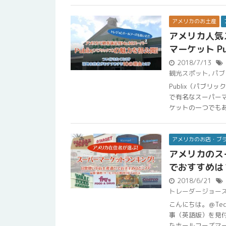
アメリカのお土産
アメリカ人気
マーケット P
2018/7/13
観光スポット
,
パブ
Publix（パブ
で有名なスーパー
ケットの一つでもあり
アメリカのお店・ブ
アメリカのス
でおすすめは
2018/6/21
トレーダージョー
こんにちは。＠Te
事（英語版）を見付
たホールフーズマーケ