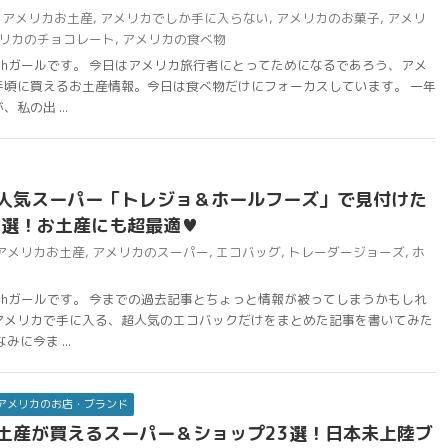
アメリカお土産
,
アメリカでしか手に入らない
,
アメリカのお菓子
,
アメリ
リカのチョコレート
,
アメリカの食べ物
chガールです。 今日はアメリカ旅行者にとってためになるであろう、アメ
手頃に買えるお土産情報。今日は食べ物だけにフォーカスしています。 一年
私の出 ...
人気スーパー「トレジョ＆ホールフーズ」で見付けた
7選！お土産にも超最適♥
アメリカお土産
,
アメリカのスーパー
,
エコバッグ
,
トレーダージョーズ
,
ホ
chガールです。 今までの過去記事とちょっと情報が被ってしまうかもしれ
アメリカで手に入る、超人気のエコバックだけをまとめた記事を書いてみた
に今ま ...
アメリカのお店・ブランド
土産が買えるスーパー＆ショップ23選！日本未上陸ブ