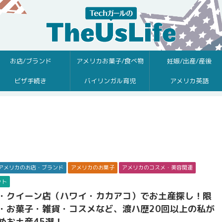
お店/ブランド
アメリカお菓子/食べ物
妊娠/出産/産後
ビザ手続き
バイリンガル育児
アメリカ英語
アメリカのお店・ブランド
アメリカのお菓子
アメリカのコスメ・美容関連
ット
・クイーン店（ハワイ・カカアコ）でお土産探し！限
・お菓子・雑貨・コスメなど、渡ハ歴20回以上の私が
めお土産45選！