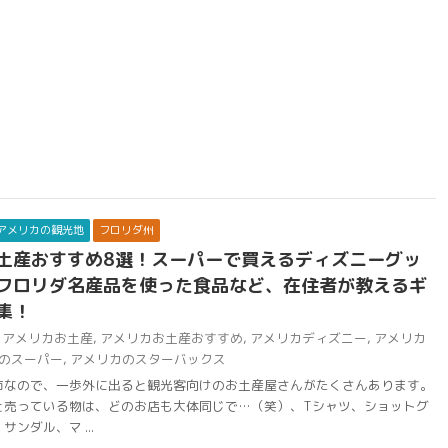
アメリカの観光地
フロリダ州
土産おすすめ8選！スーパーで買えるディズニーグッ
フロリダ名産品を使った食品など、在住者が教えるギ
集！
アメリカお土産
,
アメリカお土産おすすめ
,
アメリカディズニー
,
アメリカ
のスーパー
,
アメリカのスターバックス
市なので、一歩外に出ると観光客向けのお土産屋さんがたくさんあります。
と売っている物は、どのお店も大体同じで…（笑）、Tシャツ、ショットグ
ンダル、マ ...