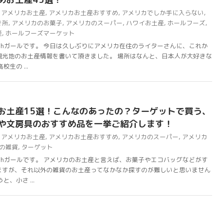
アメリカお土産
,
アメリカお土産おすすめ
,
アメリカでしか手に入らない
,
き所
,
アメリカのお菓子
,
アメリカのスーパー
,
ハワイお土産
,
ホールフーズ
,
産
,
ホールフーズマーケット
chガールです。 今日は久しぶりにアメリカ在住のライターさんに、これか
観光地のお土産情報を書いて頂きました。 場所はなんと、日本人が大好きな
生の ...
お土産15選！こんなのあったの？ターゲットで買う、
や文房具のおすすめ品を一挙ご紹介します！
アメリカお土産
,
アメリカお土産おすすめ
,
アメリカのスーパー
,
アメリカ
の雑貨
,
ターゲット
chガールです。 アメリカのお土産と言えば、お菓子やエコバッグなどがす
ますが、それ以外の雑貨のお土産ってなかなか探すのが難しいと思いません
、小さ ...