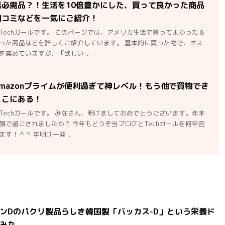
活必需品？！生活を10倍豊かにした、買って良かった商品
口コミなどを一気にご紹介！
Techガールです。 このページでは、アメリカ生活で買ってよかった＆
った商品などを詳しくご紹介しています。 基本的に買った物で、オス
集めていますが、「欲しい ...
mazonプライムが便利過ぎて神レベル！もう他で買物でき
ここにある！
Techガールです。 みなさん、明けましておめでとうございます。年末
顔で過ごされましたか？ 今年もどうぞ当ブログとTechガールを何卒宜
す！＾＾ 年明け一発 ...
ンDのパクリ製品らしき韓国製「バッカス-D」という栄養ド
みた。