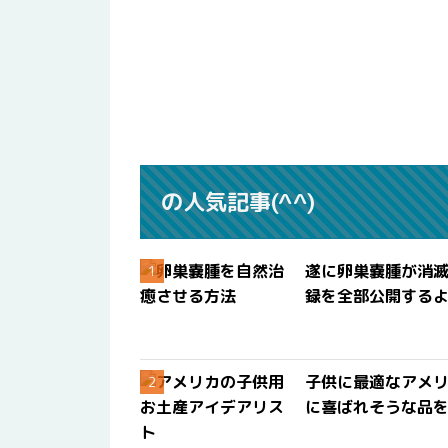
の人気記事(^^)
遂に卵巣嚢腫が消
録を全部公開する
子供に最適なアメリ
に喜ばれそうな品