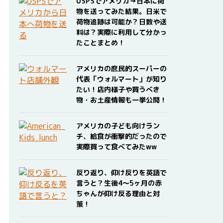
USPSでアメリカ→日本に荷
物を送ってみた結果。日米で
荷物追跡は可能か？日数や送
料は？実際に利用して分かっ
たことまとめ！
アメリカの庶民的スーパーの
代表「ウォルマート」が知り
たい！店内様子や買うべき
物・お土産情報も一挙公開！
アメリカの子ども向けラン
チ、給食が衝撃的だったので
実際買って食べてみたww
反り返り、仰け反りを英語で
言うと？生後4〜5ヶ月の赤
ちゃんが仰け反る理由と対
策！