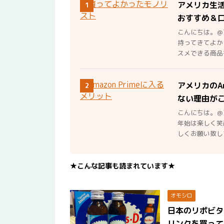
アメリカ生
1
おすすめ＆
こんにちは。＠
持ってきてよか
スメできる商品を
アメリカのA
2
ない理由が
こんにちは。＠
年始は楽しく笑
しくお願い致しま
★こんな記事も読まれています★
オモシロ
日本のリポビタ
リンクを買って