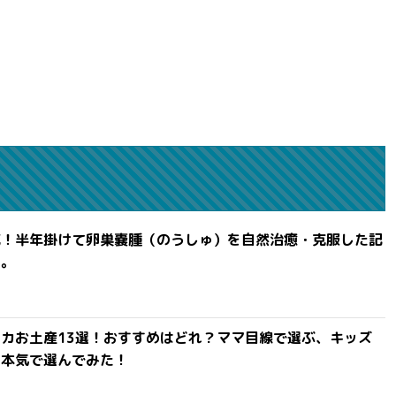
滅！半年掛けて卵巣嚢腫（のうしゅ）を自然治癒・克服した記
よ。
カお土産13選！おすすめはどれ？ママ目線で選ぶ、キッズ
を本気で選んでみた！