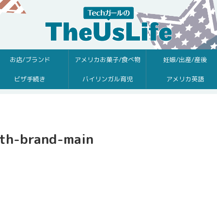
お店/ブランド
アメリカお菓子/食べ物
妊娠/出産/産後
ビザ手続き
バイリンガル育児
アメリカ英語
oth-brand-main