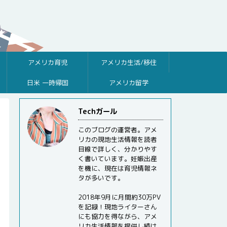
アメリカ育児
アメリカ生活/移住
日米 一時帰国
アメリカ留学
Techガール
このブログの運営者。アメ
リカの現地生活情報を読者
目線で詳しく、分かりやす
く書いています。妊娠出産
を機に、現在は育児情報ネ
タが多いです。
2018年9月に月間約30万PV
を記録！現地ライターさん
にも協力を得ながら、アメ
リカ生活情報を提供し続け