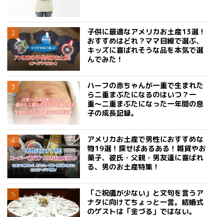
子供に最適なアメリカお土産13選！
おすすめはどれ？ママ目線で選ぶ、
キッズに喜ばれそうな品を本気で選
んでみた！
ハーフの赤ちゃんが一重で生まれた
ら二重まぶたになるのはいつ？一
重〜二重まぶたになった一年間の息
子の成長記録。
アメリカお土産で男性におすすめな
物19選！探せばあるある！雑貨やお
菓子、彼氏・父親・男友達に喜ばれ
る、男のお土産特集！
「ご祝儀が少ない」と文句を言うア
ナタに向けてちょっと一言。結婚式
のゲストは「金づる」ではない。