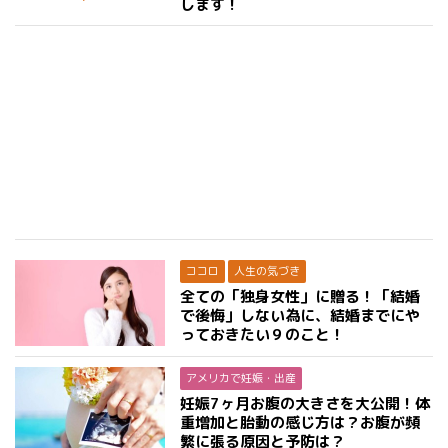
します！
ココロ
人生の気づき
全ての「独身女性」に贈る！「結婚
で後悔」しない為に、結婚までにや
っておきたい９のこと！
アメリカで妊娠・出産
妊娠7ヶ月お腹の大きさを大公開！体
重増加と胎動の感じ方は？お腹が頻
繁に張る原因と予防は？