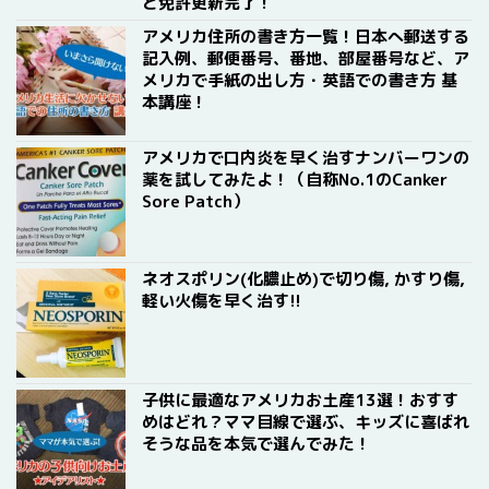
と免許更新完了！
アメリカ住所の書き方一覧！日本へ郵送する
記入例、郵便番号、番地、部屋番号など、ア
メリカで手紙の出し方・英語での書き方 基
本講座！
アメリカで口内炎を早く治すナンバーワンの
薬を試してみたよ！（自称No.1のCanker
Sore Patch）
ネオスポリン(化膿止め)で切り傷, かすり傷,
軽い火傷を早く治す!!
子供に最適なアメリカお土産13選！おすす
めはどれ？ママ目線で選ぶ、キッズに喜ばれ
そうな品を本気で選んでみた！