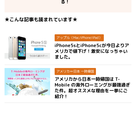
る！
★こんな記事も読まれています★
アップル（Mac/iPhone/iPad）
iPhone5sとiPhone5cが今日よりア
メリカで値下げ！激安になっちゃい
ました。
アメリカ⇔日本 一時帰国
アメリカから日本一時帰国は T-
Mobile の海外ローミングが最強過ぎ
た件。超オススメな理由を一挙にご
紹介！