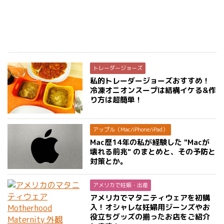
トレーダージョーズ
私的トレーダージョーズおすすめ！
冷凍オニオンスープは結構イケる&作
り方は超簡単！
アップル（Mac/iPhone/iPad）
Mac歴14年の私が経験した "Macが
壊れる前兆" のまとめと、その予防と
対策とか。
アメリカで妊娠・出産
アメリカでマタニティウェアを初購
入！オシャレな妊婦用ジーンズやお
役立ちグッズの揃ったお店をご紹介