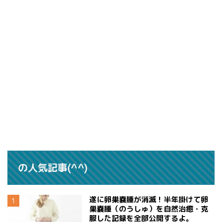
の人気記事(^^)
遂に卵巣嚢腫が消滅！半年掛けて卵
巣嚢腫（のうしゅ）を自然治癒・克
服した記録を全部公開するよ。