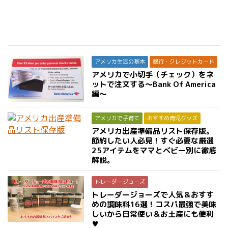
アメリカ生活の基本
銀行・クレジットカード
アメリカで小切手（チェック）をネ
ットで注文する〜Bank Of America
編〜
アメリカで子育て
おすすめ育児グッズ
アメリカ出産準備品リスト保存版。
節約したい人必見！すぐ必要な厳選
25アイテムをママとベビー別に徹底
解説。
トレーダージョーズ
トレーダージョーズで人気＆おすす
めの調味料16選！コスパ最強で美味
しいから日常使い＆お土産にも便利
♥