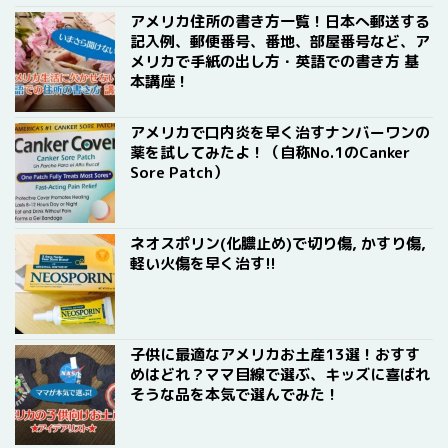
アメリカ住所の書き方一覧！日本へ郵送する
記入例、郵便番号、番地、部屋番号など、ア
メリカで手紙の出し方・英語での書き方 基
本講座！
アメリカで口内炎を早く治すナンバーワンの
薬を試してみたよ！（自称No.1のCanker
Sore Patch）
ネオスポリン(化膿止め)で切り傷, かすり傷,
軽い火傷を早く治す!!
子供に最適なアメリカお土産13選！おすす
めはどれ？ママ目線で選ぶ、キッズに喜ばれ
そうな品を本気で選んでみた！