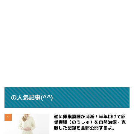
の人気記事(^^)
遂に卵巣嚢腫が消滅！半年掛けて卵
巣嚢腫（のうしゅ）を自然治癒・克
服した記録を全部公開するよ。