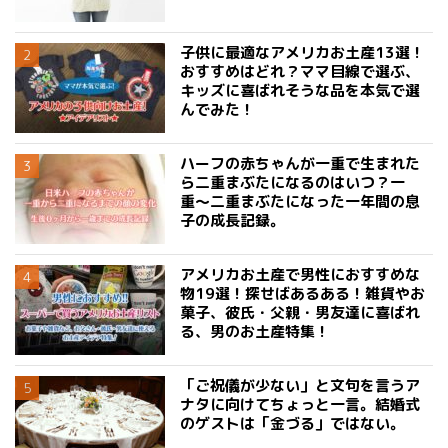
子供に最適なアメリカお土産13選！
おすすめはどれ？ママ目線で選ぶ、
キッズに喜ばれそうな品を本気で選
んでみた！
ハーフの赤ちゃんが一重で生まれた
ら二重まぶたになるのはいつ？一
重〜二重まぶたになった一年間の息
子の成長記録。
アメリカお土産で男性におすすめな
物19選！探せばあるある！雑貨やお
菓子、彼氏・父親・男友達に喜ばれ
る、男のお土産特集！
「ご祝儀が少ない」と文句を言うア
ナタに向けてちょっと一言。結婚式
のゲストは「金づる」ではない。