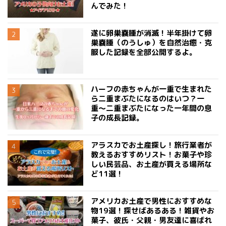
んでみた！
遂に卵巣嚢腫が消滅！半年掛けて卵
巣嚢腫（のうしゅ）を自然治癒・克
服した記録を全部公開するよ。
ハーフの赤ちゃんが一重で生まれた
ら二重まぶたになるのはいつ？一
重〜二重まぶたになった一年間の息
子の成長記録。
アラスカでお土産探し！旅行業者が
教えるおすすめリスト！お菓子や珍
しい民芸品、お土産が買える場所な
ど11選！
アメリカお土産で男性におすすめな
物19選！探せばあるある！雑貨やお
菓子、彼氏・父親・男友達に喜ばれ