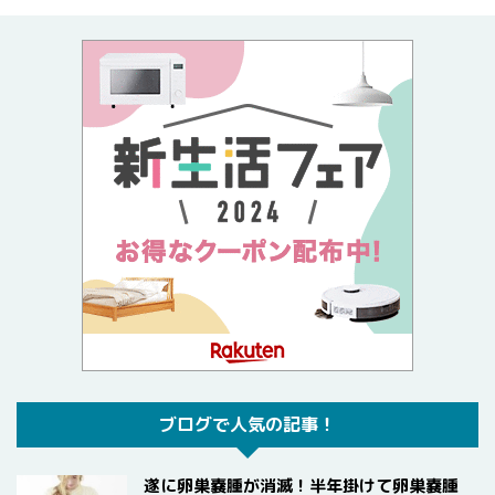
ブログで人気の記事！
遂に卵巣嚢腫が消滅！半年掛けて卵巣嚢腫