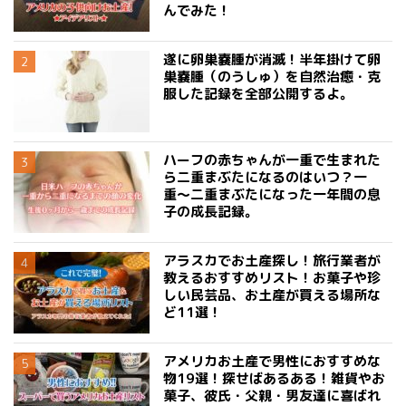
んでみた！
遂に卵巣嚢腫が消滅！半年掛けて卵
巣嚢腫（のうしゅ）を自然治癒・克
服した記録を全部公開するよ。
ハーフの赤ちゃんが一重で生まれた
ら二重まぶたになるのはいつ？一
重〜二重まぶたになった一年間の息
子の成長記録。
アラスカでお土産探し！旅行業者が
教えるおすすめリスト！お菓子や珍
しい民芸品、お土産が買える場所な
ど11選！
アメリカお土産で男性におすすめな
物19選！探せばあるある！雑貨やお
菓子、彼氏・父親・男友達に喜ばれ