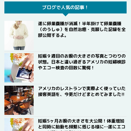
ブログで人気の記事！
遂に卵巣嚢腫が消滅！半年掛けて卵巣嚢腫
（のうしゅ）を自然治癒・克服した記録を全
部公開するよ。
妊娠９週目のお腹の大きさの写真とつわりの
状態。日本と違い過ぎるアメリカの妊婦検診
やエコー検査の回数に驚愕！
アメリカのレストランで実際よく使っていた
接客英語を、今更だけどまとめてみました!!
妊娠5ヶ月お腹の大きさを大公開！体重増加
と同時に胎動も頻繁に感じる様に…遂にエコ