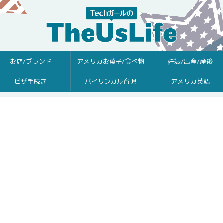
お店/ブランド
アメリカお菓子/食べ物
妊娠/出産/産後
ビザ手続き
バイリンガル育児
アメリカ英語