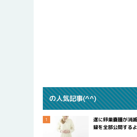
の人気記事(^^)
遂に卵巣嚢腫が消
録を全部公開する