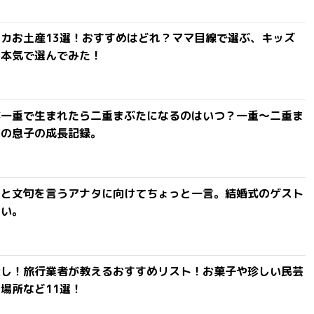
カお土産13選！おすすめはどれ？ママ目線で選ぶ、キッズ
を本気で選んでみた！
が一重で生まれたら二重まぶたになるのはいつ？一重〜二重ま
間の息子の成長記録。
」と文句を言うアナタに向けてちょっと一言。結婚式のゲスト
ない。
探し！旅行業者が教えるおすすめリスト！お菓子や珍しい民芸
場所など11選！