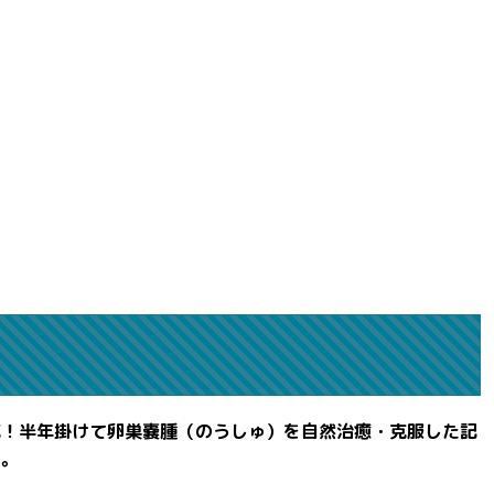
滅！半年掛けて卵巣嚢腫（のうしゅ）を自然治癒・克服した記
よ。