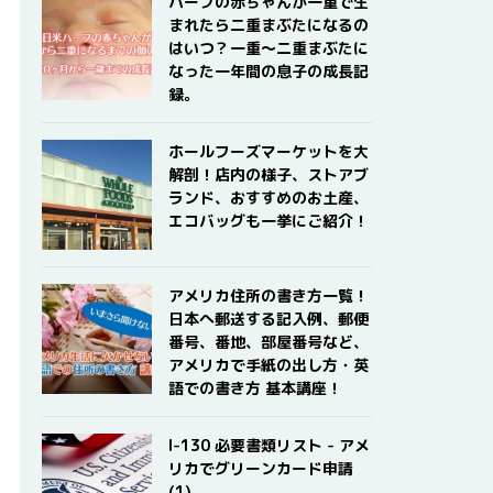
ハーフの赤ちゃんが一重で生
まれたら二重まぶたになるの
はいつ？一重〜二重まぶたに
なった一年間の息子の成長記
録。
ホールフーズマーケットを大
解剖！店内の様子、ストアブ
ランド、おすすめのお土産、
エコバッグも一挙にご紹介！
アメリカ住所の書き方一覧！
日本へ郵送する記入例、郵便
番号、番地、部屋番号など、
アメリカで手紙の出し方・英
語での書き方 基本講座！
I-130 必要書類リスト - アメ
リカでグリーンカード申請
(1)