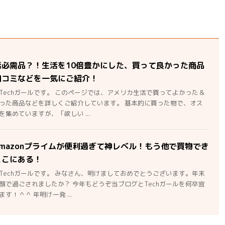
活必需品？！生活を10倍豊かにした、買って良かった商品
口コミなどを一気にご紹介！
Techガールです。 このページでは、アメリカ生活で買ってよかった＆
った商品などを詳しくご紹介しています。 基本的に買った物で、オス
集めていますが、「欲しい ...
mazonプライムが便利過ぎて神レベル！もう他で買物でき
ここにある！
Techガールです。 みなさん、明けましておめでとうございます。年末
顔で過ごされましたか？ 今年もどうぞ当ブログとTechガールを何卒宜
す！＾＾ 年明け一発 ...