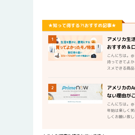
★知って得する?!おすすめ記事★
アメリカ生
1
おすすめ＆
こんにちは。＠
持ってきてよか
スメできる商品を
アメリカのA
2
ない理由が
こんにちは。＠
年始は楽しく笑
しくお願い致しま