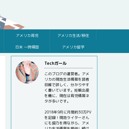
アメリカ育児
アメリカ生活/移住
日米 一時帰国
アメリカ留学
Techガール
このブログの運営者。アメ
リカの現地生活情報を読者
目線で詳しく、分かりやす
く書いています。妊娠出産
を機に、現在は育児情報ネ
タが多いです。
2018年9月に月間約30万PV
を記録！現地ライターさん
にも協力を得ながら、アメ
リカ生活情報を提供し続け