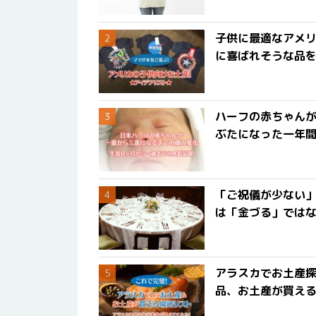
子供に最適なアメリ
に喜ばれそうな品
ハーフの赤ちゃん
ぶたになった一年
「ご祝儀が少ない
は「金づる」では
アラスカでお土産
品、お土産が買える