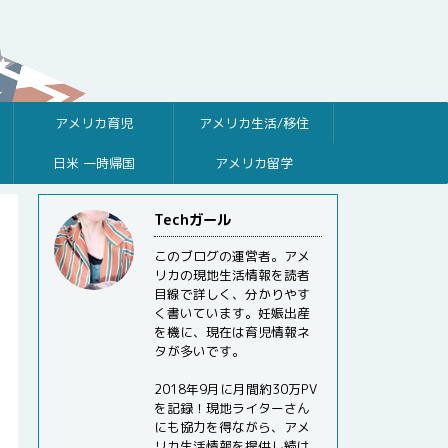
アメリカ育児
アメリカ生活/移住
日米 一時帰国
アメリカ留学
Techガール
このブログの運営者。アメ
リカの現地生活情報を読者
目線で詳しく、分かりやす
く書いています。妊娠出産
を機に、現在は育児情報ネ
タが多いです。
2018年9月に月間約30万PV
を記録！現地ライターさん
にも協力を得ながら、アメ
リカ生活情報を提供し続け