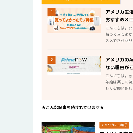
アメリカ生
1
おすすめ＆
こんにちは。＠
持ってきてよか
スメできる商品を
アメリカのA
2
ない理由が
こんにちは。＠
年始は楽しく笑
しくお願い致しま
★こんな記事も読まれています★
アメリカのお菓子