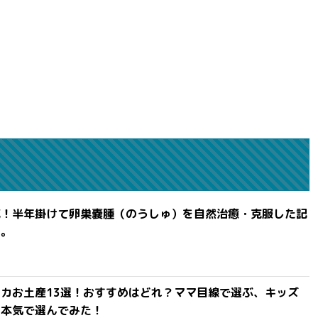
滅！半年掛けて卵巣嚢腫（のうしゅ）を自然治癒・克服した記
よ。
カお土産13選！おすすめはどれ？ママ目線で選ぶ、キッズ
を本気で選んでみた！