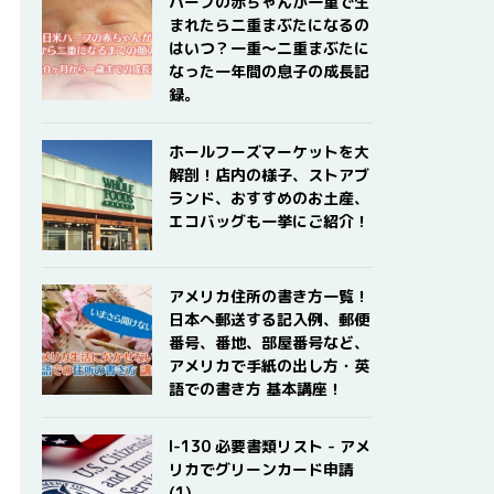
ハーフの赤ちゃんが一重で生
まれたら二重まぶたになるの
はいつ？一重〜二重まぶたに
なった一年間の息子の成長記
録。
ホールフーズマーケットを大
解剖！店内の様子、ストアブ
ランド、おすすめのお土産、
エコバッグも一挙にご紹介！
アメリカ住所の書き方一覧！
日本へ郵送する記入例、郵便
番号、番地、部屋番号など、
アメリカで手紙の出し方・英
語での書き方 基本講座！
I-130 必要書類リスト - アメ
リカでグリーンカード申請
(1)