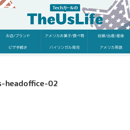
お店/ブランド
アメリカお菓子/食べ物
妊娠/出産/産後
ビザ手続き
バイリンガル育児
アメリカ英語
s-headoffice-02