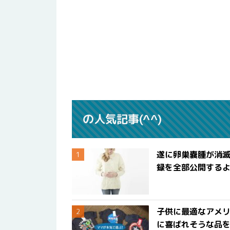
の人気記事(^^)
遂に卵巣嚢腫が消
録を全部公開する
子供に最適なアメリ
に喜ばれそうな品