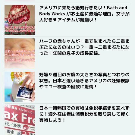
アメリカに来たら絶対行きたい！Bath and
Body Works がお土産に最適な理由。女子が
大好き♥アイテムが勢揃い！
ハーフの赤ちゃんが一重で生まれたら二重ま
ぶたになるのはいつ？一重〜二重まぶたにな
った一年間の息子の成長記録。
妊娠９週目のお腹の大きさの写真とつわりの
状態。日本と違い過ぎるアメリカの妊婦検診
やエコー検査の回数に驚愕！
日本一時帰国での買物は免税手続きを忘れず
に！海外在住者は消費税分を取り戻して賢く
買物しよう！