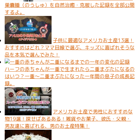
巣嚢腫（のうしゅ）を自然治癒・克服した記録を全部公開
するよ。
子供に最適なアメリカお土産13選！
おすすめはどれ？ママ目線で選ぶ、キッズに喜ばれそうな
品を本気で選んでみた！
ハーフの赤ちゃんが一重で生まれたら二重まぶたになるの
はいつ？一重〜二重まぶたになった一年間の息子の成長記
録。
アメリカお土産で男性におすすめな
物19選！探せばあるある！雑貨やお菓子、彼氏・父親・
男友達に喜ばれる、男のお土産特集！