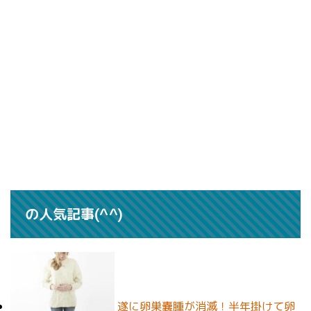
の人気記事(^^)
遂に卵巣嚢腫が消滅！半年掛けて卵