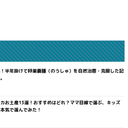
滅！半年掛けて卵巣嚢腫（のうしゅ）を自然治癒・克服した記
よ。
カお土産13選！おすすめはどれ？ママ目線で選ぶ、キッズ
を本気で選んでみた！