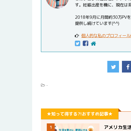
す。妊娠出産を機に、現在は
2018年9月に月間約30万
提供し続けています(^^)
個人的な私のプロフィール
-
★知って得する?!おすすめ記事★
アメリカ生
1