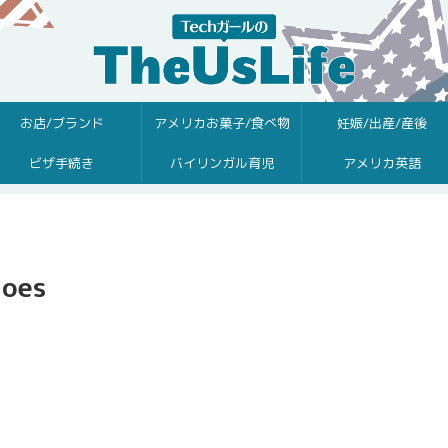
お店/ブランド
アメリカお菓子/食べ物
妊娠/出産/産後
ビザ手続き
バイリンガル育児
アメリカ英語
joes