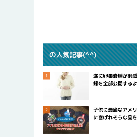
の人気記事(^^)
遂に卵巣嚢腫が消
録を全部公開する
子供に最適なアメリ
に喜ばれそうな品