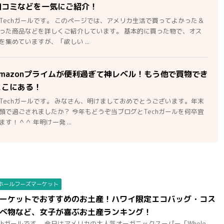
口コミなどを一気にご紹介！
Techガールです。 このページでは、アメリカ生活で買ってよかった＆
った商品などを詳しくご紹介しています。 基本的に買った物で、オス
集めていますが、「欲しい ...
mazonプライムが便利過ぎて神レベル！もう他で買物でき
ここにある！
Techガールです。 みなさん、明けましておめでとうございます。年末
顔で過ごされましたか？ 今年もどうぞ当ブログとTechガールを何卒宜
す！＾＾ 年明け一発 ...
ホールフーズマーケット
ーケットでおすすめのお土産！ハワイ限定エコバッグ・コス
べ物など、女子が喜ぶお土産ランキング！
chガールです。 今日はアメリカの大人気オーガニックスーパー「Whole