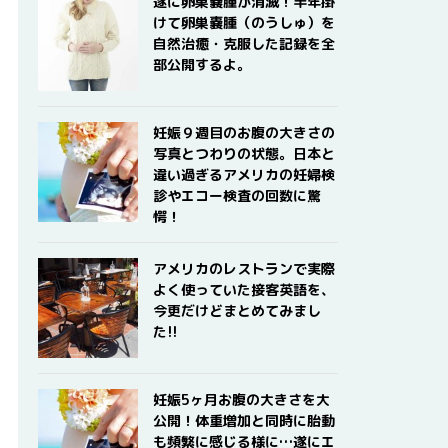
遂に卵巣嚢腫が消滅！半年掛
けて卵巣嚢腫（のうしゅ）を
自然治癒・克服した記録を全
部公開するよ。
妊娠９週目のお腹の大きさの
写真とつわりの状態。日本と
違い過ぎるアメリカの妊婦検
診やエコー検査の回数に驚
愕！
アメリカのレストランで実際
よく使っていた接客英語を、
今更だけどまとめてみまし
た!!
妊娠5ヶ月お腹の大きさを大
公開！体重増加と同時に胎動
も頻繁に感じる様に…遂にエ