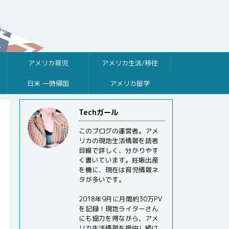
アメリカ育児
アメリカ生活/移住
日米 一時帰国
アメリカ留学
Techガール
このブログの運営者。アメ
リカの現地生活情報を読者
目線で詳しく、分かりやす
く書いています。妊娠出産
を機に、現在は育児情報ネ
タが多いです。
2018年9月に月間約30万PV
を記録！現地ライターさん
にも協力を得ながら、アメ
リカ生活情報を提供し続け