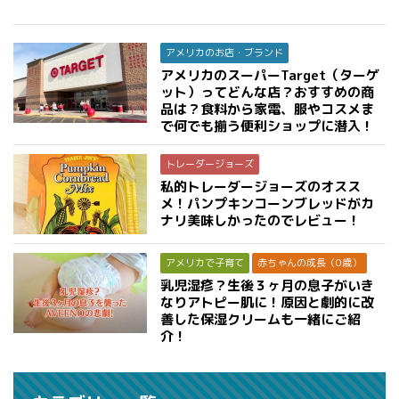
アメリカのお店・ブランド
アメリカのスーパーTarget（ターゲ
ット）ってどんな店？おすすめの商
品は？食料から家電、服やコスメま
で何でも揃う便利ショップに潜入！
トレーダージョーズ
私的トレーダージョーズのオスス
メ！パンプキンコーンブレッドがカ
ナリ美味しかったのでレビュー！
アメリカで子育て
赤ちゃんの成長（0歳）
乳児湿疹？生後３ヶ月の息子がいき
なりアトピー肌に！原因と劇的に改
善した保湿クリームも一緒にご紹
介！