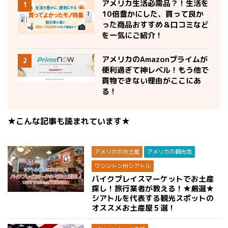
アメリカ生活必需品？！生活を
1
10倍豊かにした、買って良か
った商品おすすめ＆口コミなど
を一気にご紹介！
アメリカのAmazonプライムが
2
便利過ぎて神レベル！もう他で
買物できない理由がここにあ
る！
★こんな記事も読まれています★
アメリカのお土産
アメリカの観光地
ワシントン州シアトル
パイクプレイスマーケットでお土産
探し！旅行業者が教える！★厳選★
シアトルを代表する観光スポットの
オススメお土産屋５選！