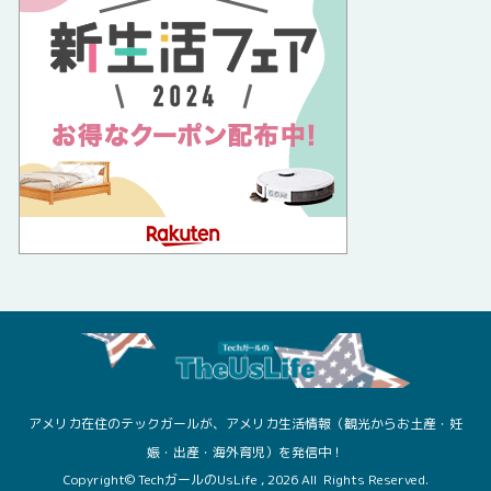
アメリカ在住のテックガールが、アメリカ生活情報（観光からお土産・妊
娠・出産・海外育児）を発信中！
Copyright© TechガールのUsLife , 2026 All Rights Reserved.