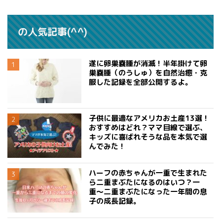
の人気記事(^^)
遂に卵巣嚢腫が消滅！半年掛けて卵
巣嚢腫（のうしゅ）を自然治癒・克
服した記録を全部公開するよ。
子供に最適なアメリカお土産13選！
おすすめはどれ？ママ目線で選ぶ、
キッズに喜ばれそうな品を本気で選
んでみた！
ハーフの赤ちゃんが一重で生まれた
ら二重まぶたになるのはいつ？一
重〜二重まぶたになった一年間の息
子の成長記録。