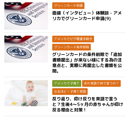
グリーンカード申請
面接（インタビュー）体験談 - アメ
リカでグリーンカード申請(9)
アメリカでビザ関連手続き
グリーンカード条件削除
グリーンカードの条件削除で「追加
書類提出」が来ない様にする為の注
意点と、実際に再提出した書類を公
開。
アメリカで子育て
あれ英語で何で言うの？
なるほど！子育て英語
反り返り、仰け反りを英語で言う
と？生後4〜5ヶ月の赤ちゃんが仰け
反る理由と対策！