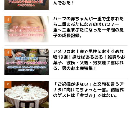
んでみた！
ハーフの赤ちゃんが一重で生まれた
ら二重まぶたになるのはいつ？一
重〜二重まぶたになった一年間の息
子の成長記録。
アメリカお土産で男性におすすめな
物19選！探せばあるある！雑貨やお
菓子、彼氏・父親・男友達に喜ばれ
る、男のお土産特集！
「ご祝儀が少ない」と文句を言うア
ナタに向けてちょっと一言。結婚式
のゲストは「金づる」ではない。