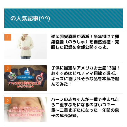
の人気記事(^^)
遂に卵巣嚢腫が消滅！半年掛けて卵
巣嚢腫（のうしゅ）を自然治癒・克
服した記録を全部公開するよ。
子供に最適なアメリカお土産13選！
おすすめはどれ？ママ目線で選ぶ、
キッズに喜ばれそうな品を本気で選
んでみた！
ハーフの赤ちゃんが一重で生まれた
ら二重まぶたになるのはいつ？一
重〜二重まぶたになった一年間の息
子の成長記録。