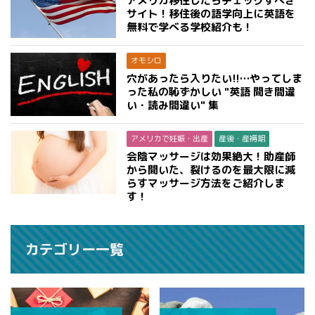
アメリカ移住したらチェックすべき
サイト！移住後の語学向上に英語を
無料で学べる学校紹介も！
オモシロ
穴があったら入りたい!!…やってしま
った私の恥ずかしい "英語 聞き間違
い・読み間違い" 集
アメリカで妊娠・出産
産後・産褥期
会陰マッサージは効果絶大！助産師
から聞いた、裂けるのを最大限に減
らすマッサージ方法をご紹介しま
す！
カテゴリー一覧