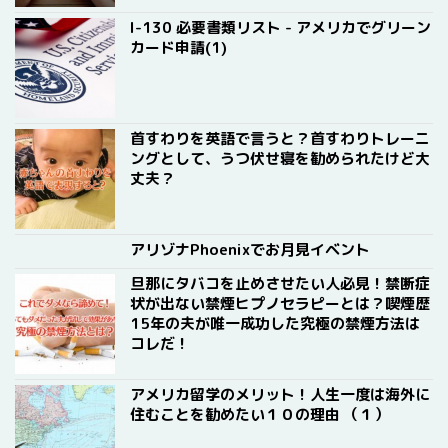
I-130 必要書類リスト - アメリカでグリーン
カード申請(1)
首すわりを英語で言うと？首すわりトレーニ
ングとして、うつ伏せ寝を勧められたけど大
丈夫？
アリゾナPhoenixでお月見イベント
旦那にタバコを止めさせたい人必見！禁断症
状が出ない禁煙ヒプノセラピーとは？喫煙歴
15年の夫が唯一成功した究極の禁煙方法は
コレだ！
アメリカ留学のメリット！人生一度は海外に
住むことを勧めたい１０の理由 （１）