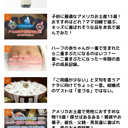
子供に最適なアメリカお土産13選！
おすすめはどれ？ママ目線で選ぶ、
キッズに喜ばれそうな品を本気で選
んでみた！
ハーフの赤ちゃんが一重で生まれた
ら二重まぶたになるのはいつ？一
重〜二重まぶたになった一年間の息
子の成長記録。
「ご祝儀が少ない」と文句を言うア
ナタに向けてちょっと一言。結婚式
のゲストは「金づる」ではない。
アメリカお土産で男性におすすめな
物19選！探せばあるある！雑貨やお
菓子、彼氏・父親・男友達に喜ばれ
る、男のお土産特集！