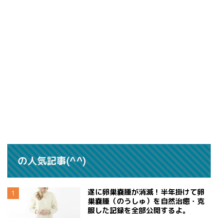
の人気記事(^^)
遂に卵巣嚢腫が消滅！半年掛けて卵
巣嚢腫（のうしゅ）を自然治癒・克
服した記録を全部公開するよ。