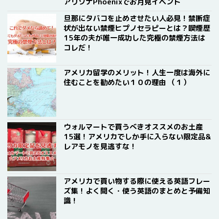
アリゾナPhoenixでお月見イベント
旦那にタバコを止めさせたい人必見！禁断症
状が出ない禁煙ヒプノセラピーとは？喫煙歴
15年の夫が唯一成功した究極の禁煙方法は
コレだ！
アメリカ留学のメリット！人生一度は海外に
住むことを勧めたい１０の理由 （１）
ウォルマートで買うべきオススメのお土産
15選！アメリカでしか手に入らない限定品&
レアモノを見逃すな！
アメリカで買い物する際に使える英語フレー
ズ集！よく聞く・使う英語のまとめと予備知
識！