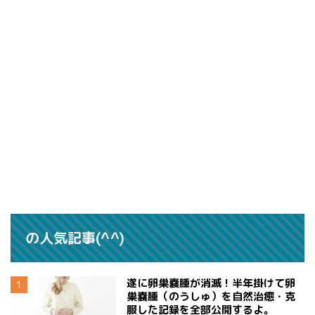
の人気記事(^^)
遂に卵巣嚢腫が消滅！半年掛けて卵
巣嚢腫（のうしゅ）を自然治癒・克
服した記録を全部公開するよ。