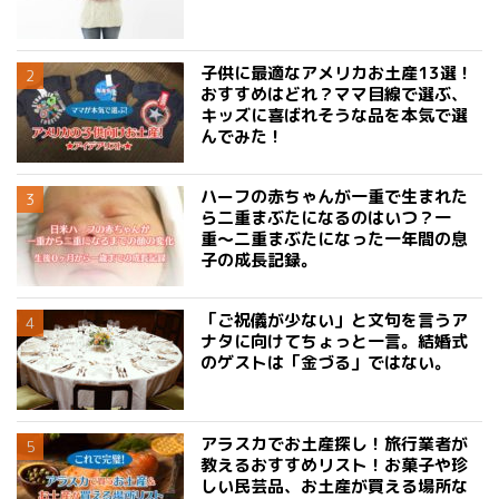
子供に最適なアメリカお土産13選！
おすすめはどれ？ママ目線で選ぶ、
キッズに喜ばれそうな品を本気で選
んでみた！
ハーフの赤ちゃんが一重で生まれた
ら二重まぶたになるのはいつ？一
重〜二重まぶたになった一年間の息
子の成長記録。
「ご祝儀が少ない」と文句を言うア
ナタに向けてちょっと一言。結婚式
のゲストは「金づる」ではない。
アラスカでお土産探し！旅行業者が
教えるおすすめリスト！お菓子や珍
しい民芸品、お土産が買える場所な