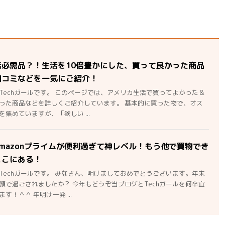
活必需品？！生活を10倍豊かにした、買って良かった商品
口コミなどを一気にご紹介！
Techガールです。 このページでは、アメリカ生活で買ってよかった＆
った商品などを詳しくご紹介しています。 基本的に買った物で、オス
集めていますが、「欲しい ...
mazonプライムが便利過ぎて神レベル！もう他で買物でき
ここにある！
Techガールです。 みなさん、明けましておめでとうございます。年末
顔で過ごされましたか？ 今年もどうぞ当ブログとTechガールを何卒宜
す！＾＾ 年明け一発 ...