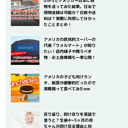
USPSでアメリカ→日本に荷
物を送ってみた結果。日米で
荷物追跡は可能か？日数や送
料は？実際に利用して分かっ
たことまとめ！
アメリカの庶民的スーパーの
代表「ウォルマート」が知り
たい！店内様子や買うべき
物・お土産情報も一挙公開！
アメリカの子ども向けラン
チ、給食が衝撃的だったので
実際買って食べてみたww
反り返り、仰け反りを英語で
言うと？生後4〜5ヶ月の赤
ちゃんが仰け反る理由と対