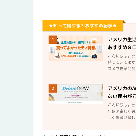
★知って得する?!おすすめ記事★
アメリカ生
1
おすすめ＆
こんにちは。＠
持ってきてよか
スメできる商品を
アメリカのA
2
ない理由が
こんにちは。＠
年始は楽しく笑
しくお願い致しま