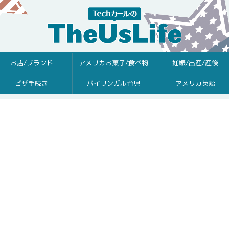
お店/ブランド
アメリカお菓子/食べ物
妊娠/出産/産後
ビザ手続き
バイリンガル育児
アメリカ英語