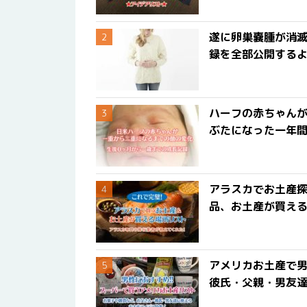
遂に卵巣嚢腫が消
録を全部公開する
ハーフの赤ちゃん
ぶたになった一年
アラスカでお土産
品、お土産が買える
アメリカお土産で男
彼氏・父親・男友