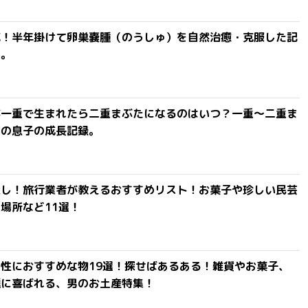
滅！半年掛けて卵巣嚢腫（のうしゅ）を自然治癒・克服した記
よ。
が一重で生まれたら二重まぶたになるのはいつ？一重〜二重ま
間の息子の成長記録。
探し！旅行業者が教えるおすすめリスト！お菓子や珍しい民芸
場所など11選！
性におすすめな物19選！探せばあるある！雑貨やお菓子、
達に喜ばれる、男のお土産特集！