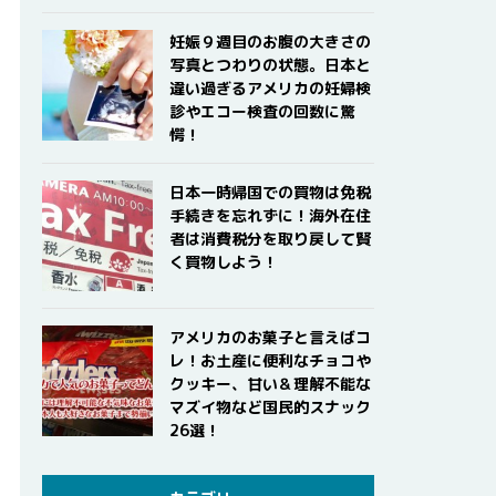
妊娠９週目のお腹の大きさの
写真とつわりの状態。日本と
違い過ぎるアメリカの妊婦検
診やエコー検査の回数に驚
愕！
日本一時帰国での買物は免税
手続きを忘れずに！海外在住
者は消費税分を取り戻して賢
く買物しよう！
アメリカのお菓子と言えばコ
レ！お土産に便利なチョコや
クッキー、甘い＆理解不能な
マズイ物など国民的スナック
26選！