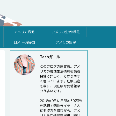
アメリカ育児
アメリカ生活/移住
日米 一時帰国
アメリカ留学
Techガール
このブログの運営者。アメ
リカの現地生活情報を読者
目線で詳しく、分かりやす
く書いています。妊娠出産
を機に、現在は育児情報ネ
タが多いです。
2018年9月に月間約30万PV
を記録！現地ライターさん
にも協力を得ながら、アメ
リカ生活情報を提供し続け