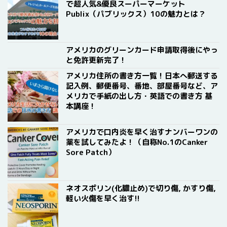
で超人気&優良スーパーマーケット
Publix（パブリックス）10の魅力とは？
アメリカのグリーンカード申請取得後にやっ
と免許更新完了！
アメリカ住所の書き方一覧！日本へ郵送する
記入例、郵便番号、番地、部屋番号など、ア
メリカで手紙の出し方・英語での書き方 基
本講座！
アメリカで口内炎を早く治すナンバーワンの
薬を試してみたよ！（自称No.1のCanker
Sore Patch）
ネオスポリン(化膿止め)で切り傷, かすり傷,
軽い火傷を早く治す!!