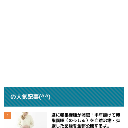
の人気記事(^^)
遂に卵巣嚢腫が消滅！半年掛けて卵
巣嚢腫（のうしゅ）を自然治癒・克
服した記録を全部公開するよ。