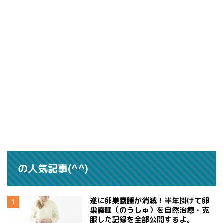
の人気記事(^^)
遂に卵巣嚢腫が消滅！半年掛けて卵
巣嚢腫（のうしゅ）を自然治癒・克
服した記録を全部公開するよ。