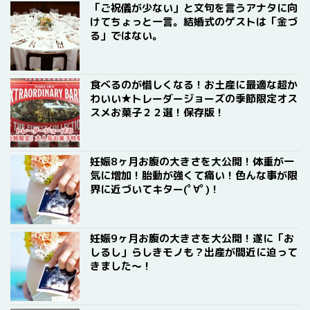
「ご祝儀が少ない」と文句を言うアナタに向
けてちょっと一言。結婚式のゲストは「金づ
る」ではない。
食べるのが惜しくなる！お土産に最適な超か
わいい★トレーダージョーズの季節限定オス
スメお菓子２２選！保存版！
妊娠8ヶ月お腹の大きさを大公開！体重が一
気に増加！胎動が強くて痛い！色んな事が限
界に近づいてキター(ﾟ∀ﾟ)！
妊娠9ヶ月お腹の大きさを大公開！遂に「お
しるし」らしきモノも？出産が間近に迫って
きました〜！