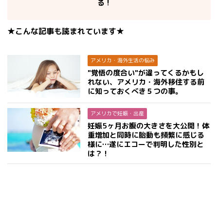
る！
★こんな記事も読まれています★
アメリカ・海外生活の悩み
"覚悟の度合い"が違ってくるかもし
れない、アメリカ・海外移住する前
に知っておくべき５つの事。
アメリカで妊娠・出産
妊娠5ヶ月お腹の大きさを大公開！体
重増加と同時に胎動も頻繁に感じる
様に…遂にエコーで判明した性別と
は？！