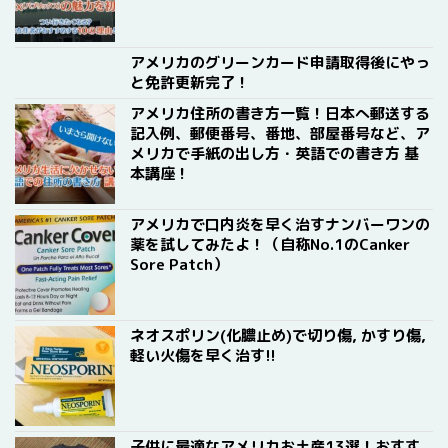
アメリカのグリーンカード申請取得後にやっ
と免許更新完了！
アメリカ住所の書き方一覧！日本へ郵送する
記入例、郵便番号、番地、部屋番号など、ア
メリカで手紙の出し方・英語での書き方 基
本講座！
アメリカで口内炎を早く治すナンバーワンの
薬を試してみたよ！（自称No.1のCanker
Sore Patch）
ネオスポリン(化膿止め)で切り傷, かすり傷,
軽い火傷を早く治す!!
子供に最適なアメリカお土産13選！おすす