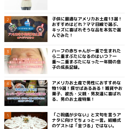
子供に最適なアメリカお土産13選！
おすすめはどれ？ママ目線で選ぶ、
キッズに喜ばれそうな品を本気で選
んでみた！
ハーフの赤ちゃんが一重で生まれた
ら二重まぶたになるのはいつ？一
重〜二重まぶたになった一年間の息
子の成長記録。
アメリカお土産で男性におすすめな
物19選！探せばあるある！雑貨やお
菓子、彼氏・父親・男友達に喜ばれ
る、男のお土産特集！
「ご祝儀が少ない」と文句を言うア
ナタに向けてちょっと一言。結婚式
のゲストは「金づる」ではない。