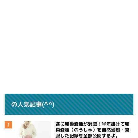
の人気記事(^^)
遂に卵巣嚢腫が消滅！半年掛けて卵
巣嚢腫（のうしゅ）を自然治癒・克
服した記録を全部公開するよ。