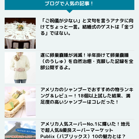
ブログで人気の記事！
「ご祝儀が少ない」と文句を言うアナタに向
けてちょっと一言。結婚式のゲストは「金づ
る」ではない。
遂に卵巣嚢腫が消滅！半年掛けて卵巣嚢腫
（のうしゅ）を自然治癒・克服した記録を全
部公開するよ。
アメリカのシャンプーでおすすめの物ランキ
ング＆レビュー！18個以上試した結果、満
足度の高いシャンプーはコレだった！
アメリカ人気スーパーNo.1に輝いた！地元
で超人気&優良スーパーマーケット
Publix（パブリックス）10の魅力とは？