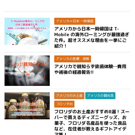
アメリカ⇔日本 一時帰国
アメリカから日本一時帰国は T-
Mobile の海外ローミングが最強過ぎ
た件。超オススメな理由を一挙にご
紹介！
アメリカの医療・保険
アメリカで親知らず抜歯体験…費用
や術後の経過報告!!
アメリカのお土産
アメリカの観光地
フロリダ州
フロリダのお土産おすすめ8選！スー
パーで買えるディズニーグッズ、お
菓子、フロリダ名産品を使った食品
など、在住者が教えるギフトアイデ
ア集！