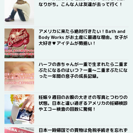
なりがち。こんな人は友達が去って行く！
アメリカに来たら絶対行きたい！Bath and
Body Works がお土産に最適な理由。女子が
大好き♥アイテムが勢揃い！
ハーフの赤ちゃんが一重で生まれたら二重ま
ぶたになるのはいつ？一重〜二重まぶたにな
った一年間の息子の成長記録。
妊娠９週目のお腹の大きさの写真とつわりの
状態。日本と違い過ぎるアメリカの妊婦検診
やエコー検査の回数に驚愕！
日本一時帰国での買物は免税手続きを忘れず