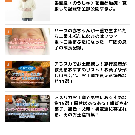
巣嚢腫（のうしゅ）を自然治癒・克
服した記録を全部公開するよ。
ハーフの赤ちゃんが一重で生まれた
ら二重まぶたになるのはいつ？一
重〜二重まぶたになった一年間の息
子の成長記録。
アラスカでお土産探し！旅行業者が
教えるおすすめリスト！お菓子や珍
しい民芸品、お土産が買える場所な
ど11選！
アメリカお土産で男性におすすめな
物19選！探せばあるある！雑貨やお
菓子、彼氏・父親・男友達に喜ばれ
る、男のお土産特集！