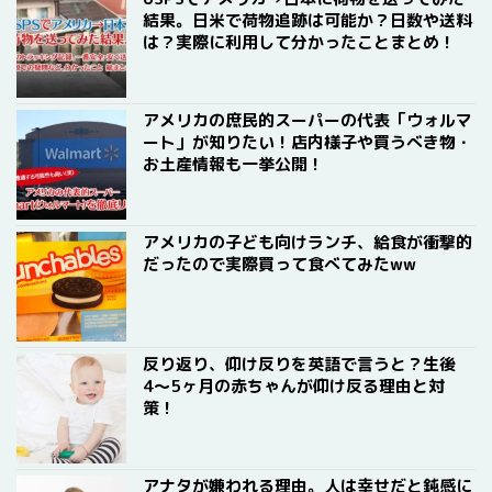
結果。日米で荷物追跡は可能か？日数や送料
は？実際に利用して分かったことまとめ！
アメリカの庶民的スーパーの代表「ウォルマ
ート」が知りたい！店内様子や買うべき物・
お土産情報も一挙公開！
アメリカの子ども向けランチ、給食が衝撃的
だったので実際買って食べてみたww
反り返り、仰け反りを英語で言うと？生後
4〜5ヶ月の赤ちゃんが仰け反る理由と対
策！
アナタが嫌われる理由。人は幸せだと鈍感に