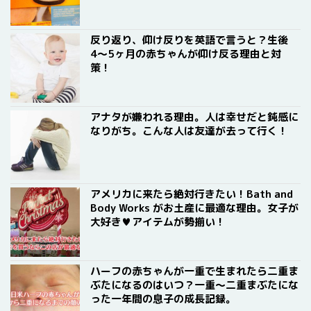
反り返り、仰け反りを英語で言うと？生後
4〜5ヶ月の赤ちゃんが仰け反る理由と対
策！
アナタが嫌われる理由。人は幸せだと鈍感に
なりがち。こんな人は友達が去って行く！
アメリカに来たら絶対行きたい！Bath and
Body Works がお土産に最適な理由。女子が
大好き♥アイテムが勢揃い！
ハーフの赤ちゃんが一重で生まれたら二重ま
ぶたになるのはいつ？一重〜二重まぶたにな
った一年間の息子の成長記録。