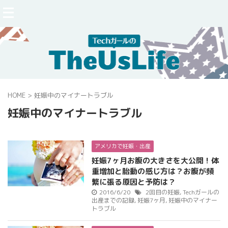
HOME
>
妊娠中のマイナートラブル
妊娠中のマイナートラブル
アメリカで妊娠・出産
妊娠7ヶ月お腹の大きさを大公開！体
重増加と胎動の感じ方は？お腹が頻
繁に張る原因と予防は？
2016/6/20
2回目の妊娠
,
Techガールの
出産までの記録
,
妊娠7ヶ月
,
妊娠中のマイナー
トラブル