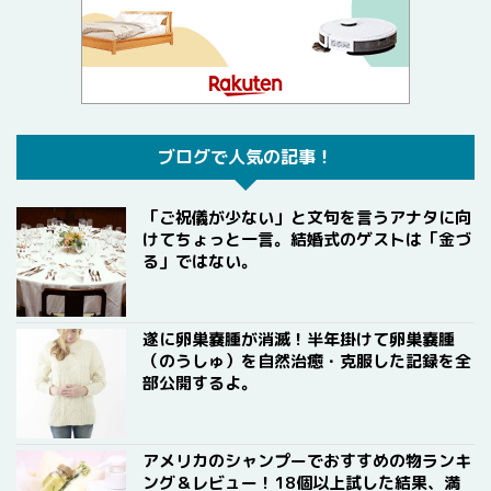
ブログで人気の記事！
「ご祝儀が少ない」と文句を言うアナタに向
けてちょっと一言。結婚式のゲストは「金づ
る」ではない。
遂に卵巣嚢腫が消滅！半年掛けて卵巣嚢腫
（のうしゅ）を自然治癒・克服した記録を全
部公開するよ。
アメリカのシャンプーでおすすめの物ランキ
ング＆レビュー！18個以上試した結果、満