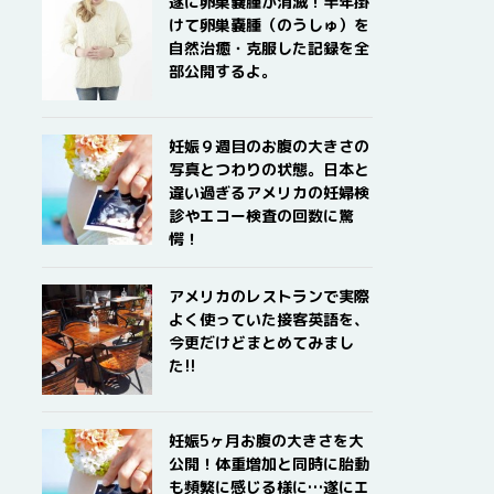
遂に卵巣嚢腫が消滅！半年掛
けて卵巣嚢腫（のうしゅ）を
自然治癒・克服した記録を全
部公開するよ。
妊娠９週目のお腹の大きさの
写真とつわりの状態。日本と
違い過ぎるアメリカの妊婦検
診やエコー検査の回数に驚
愕！
アメリカのレストランで実際
よく使っていた接客英語を、
今更だけどまとめてみまし
た!!
妊娠5ヶ月お腹の大きさを大
公開！体重増加と同時に胎動
も頻繁に感じる様に…遂にエ