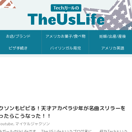
お店/ブランド
アメリカお菓子/食べ物
妊娠/出産/産後
ビザ手続き
バイリンガル育児
アメリカ英語
クソンもビビる！天才アカペラ少年が名曲スリラーを
ったらこうなった！！
youtube
,
マイケルジャクソン
ガールのUsLifeです。 The US Lifeというブログ名に、、何かTechという