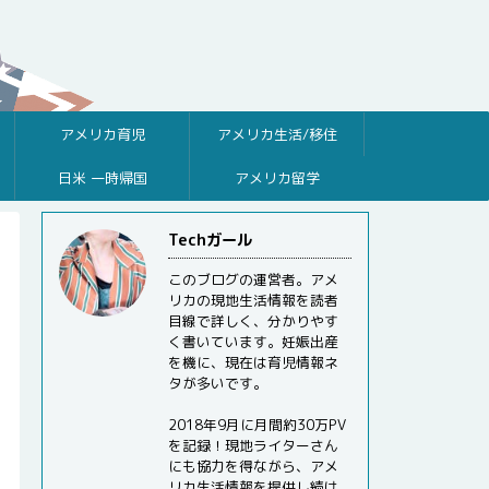
アメリカ育児
アメリカ生活/移住
日米 一時帰国
アメリカ留学
Techガール
このブログの運営者。アメ
リカの現地生活情報を読者
目線で詳しく、分かりやす
く書いています。妊娠出産
を機に、現在は育児情報ネ
タが多いです。
2018年9月に月間約30万PV
を記録！現地ライターさん
にも協力を得ながら、アメ
リカ生活情報を提供し続け