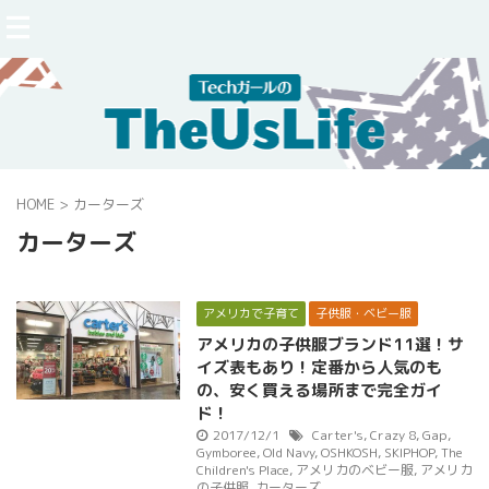
HOME
>
カーターズ
カーターズ
アメリカで子育て
子供服・ベビー服
アメリカの子供服ブランド11選！サ
イズ表もあり！定番から人気のも
の、安く買える場所まで完全ガイ
ド！
2017/12/1
Carter's
,
Crazy 8
,
Gap
,
Gymboree
,
Old Navy
,
OSHKOSH
,
SKIPHOP
,
The
Children's Place
,
アメリカのベビー服
,
アメリカ
の子供服
,
カーターズ