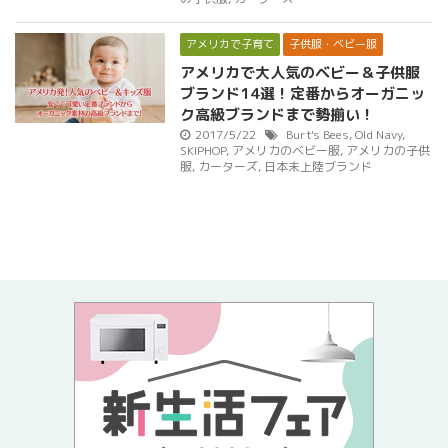
アメリカで子育て
子供服・ベビー服
アメリカで大人気のベビー＆子供服
ブランド14選！定番からオーガニッ
ク高級ブランドまで勢揃い！
2017/5/22
Burt's Bees
,
Old Navy
,
SKIPHOP
,
アメリカのベビー服
,
アメリカの子供
服
,
カーターズ
,
日本未上陸ブランド