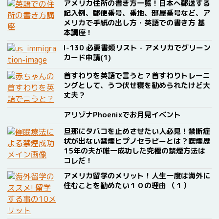
アメリカ住所の書き方一覧！日本へ郵送する
記入例、郵便番号、番地、部屋番号など、ア
メリカで手紙の出し方・英語での書き方 基
本講座！
I-130 必要書類リスト - アメリカでグリーン
カード申請(1)
首すわりを英語で言うと？首すわりトレーニ
ングとして、うつ伏せ寝を勧められたけど大
丈夫？
アリゾナPhoenixでお月見イベント
旦那にタバコを止めさせたい人必見！禁断症
状が出ない禁煙ヒプノセラピーとは？喫煙歴
15年の夫が唯一成功した究極の禁煙方法は
コレだ！
アメリカ留学のメリット！人生一度は海外に
住むことを勧めたい１０の理由 （１）