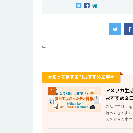
-
★知って得する?!おすすめ記事★
アメリカ生
1
おすすめ＆
こんにちは。＠
持ってきてよか
スメできる商品を