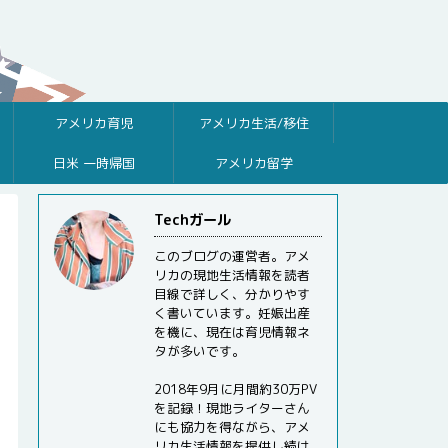
アメリカ育児
アメリカ生活/移住
日米 一時帰国
アメリカ留学
Techガール
このブログの運営者。アメ
リカの現地生活情報を読者
目線で詳しく、分かりやす
く書いています。妊娠出産
を機に、現在は育児情報ネ
タが多いです。
2018年9月に月間約30万PV
を記録！現地ライターさん
にも協力を得ながら、アメ
リカ生活情報を提供し続け