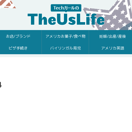
お店/ブランド
アメリカお菓子/食べ物
妊娠/出産/産後
ビザ手続き
バイリンガル育児
アメリカ英語
4