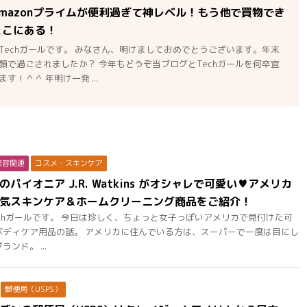
mazonプライムが便利過ぎて神レベル！もう他で買物でき
ここにある！
Techガールです。 みなさん、明けましておめでとうございます。年末
顔で過ごされましたか？ 今年もどうぞ当ブログとTechガールを何卒宜
す！＾＾ 年明け一発 ...
美容関連
コスメ・スキンケア
パイオニア J.R. Watkins がオシャレで可愛い♥アメリカ
気スキンケア＆ホームクリーニング商品をご紹介！
chガールです。 今日は珍しく、ちょっと女子っぽいアメリカで見付けた可
ボディケア用品の話。 アメリカに住んでいる方は、スーパーで一度は目にし
ンド。 ...
郵便局（USPS）