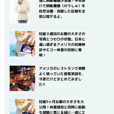
遂に卵巣嚢腫が消滅！半年掛
けて卵巣嚢腫（のうしゅ）を
自然治癒・克服した記録を全
部公開するよ。
妊娠９週目のお腹の大きさの
写真とつわりの状態。日本と
違い過ぎるアメリカの妊婦検
診やエコー検査の回数に驚
愕！
アメリカのレストランで実際
よく使っていた接客英語を、
今更だけどまとめてみまし
た!!
妊娠5ヶ月お腹の大きさを大
公開！体重増加と同時に胎動
も頻繁に感じる様に…遂にエ