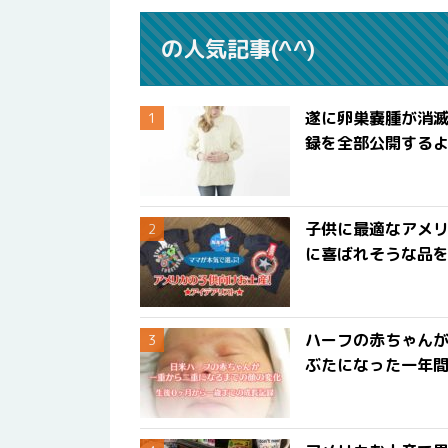
の人気記事(^^)
遂に卵巣嚢腫が消
録を全部公開する
子供に最適なアメリ
に喜ばれそうな品
ハーフの赤ちゃん
ぶたになった一年