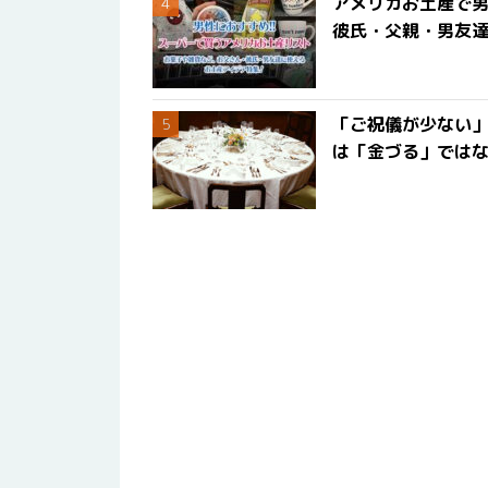
アメリカお土産で男
彼氏・父親・男友
「ご祝儀が少ない
は「金づる」では