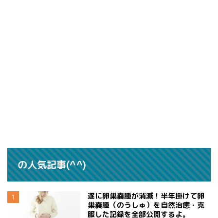
の人気記事(^^)
遂に卵巣嚢腫が消滅！半年掛けて卵
巣嚢腫（のうしゅ）を自然治癒・克
服した記録を全部公開するよ。