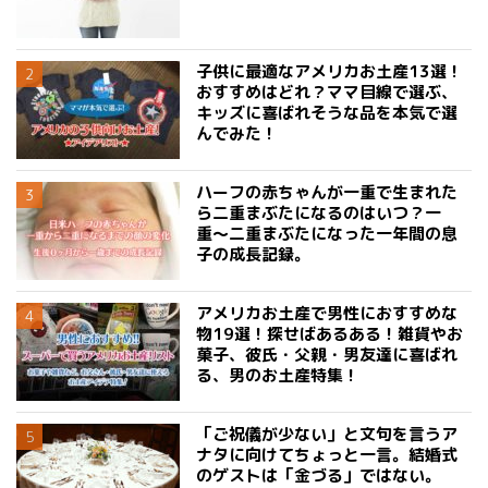
子供に最適なアメリカお土産13選！
おすすめはどれ？ママ目線で選ぶ、
キッズに喜ばれそうな品を本気で選
んでみた！
ハーフの赤ちゃんが一重で生まれた
ら二重まぶたになるのはいつ？一
重〜二重まぶたになった一年間の息
子の成長記録。
アメリカお土産で男性におすすめな
物19選！探せばあるある！雑貨やお
菓子、彼氏・父親・男友達に喜ばれ
る、男のお土産特集！
「ご祝儀が少ない」と文句を言うア
ナタに向けてちょっと一言。結婚式
のゲストは「金づる」ではない。