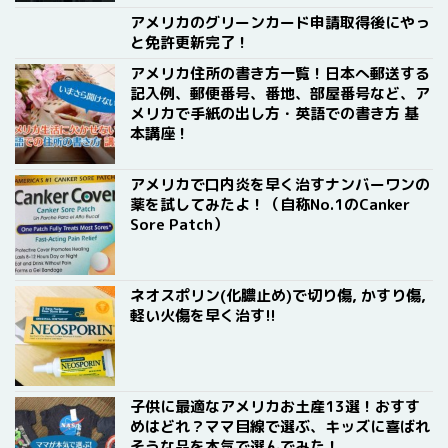
アメリカのグリーンカード申請取得後にやっ
と免許更新完了！
アメリカ住所の書き方一覧！日本へ郵送する
記入例、郵便番号、番地、部屋番号など、ア
メリカで手紙の出し方・英語での書き方 基
本講座！
アメリカで口内炎を早く治すナンバーワンの
薬を試してみたよ！（自称No.1のCanker
Sore Patch）
ネオスポリン(化膿止め)で切り傷, かすり傷,
軽い火傷を早く治す!!
子供に最適なアメリカお土産13選！おすす
めはどれ？ママ目線で選ぶ、キッズに喜ばれ
そうな品を本気で選んでみた！