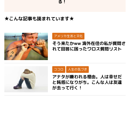
る！
★こんな記事も読まれています★
アメリカ生活と文化
そう来たかww 海外在住の私が質問さ
れて回答に困ったワロス質問リスト
ココロ
人生の気づき
アナタが嫌われる理由。人は幸せだ
と鈍感になりがち。こんな人は友達
が去って行く！