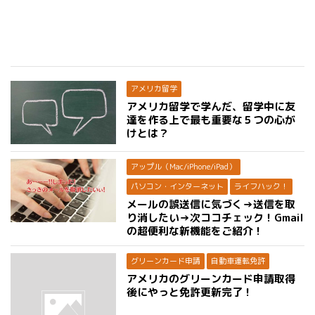
アメリカ留学
アメリカ留学で学んだ、留学中に友
達を作る上で最も重要な５つの心が
けとは？
アップル（Mac/iPhone/iPad）
パソコン・インターネット
ライフハック！
メールの誤送信に気づく→送信を取
り消したい→次ココチェック！Gmail
の超便利な新機能をご紹介！
グリーンカード申請
自動車運転免許
アメリカのグリーンカード申請取得
後にやっと免許更新完了！