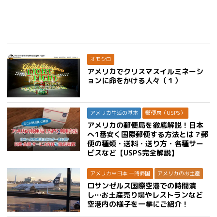
オモシロ
アメリカでクリスマスイルミネーシ
ョンに命をかける人々（１）
アメリカ生活の基本
郵便局（USPS）
アメリカの郵便局を徹底解説！日本
へ1番安く国際郵便する方法とは？郵
便の種類・送料・送り方・各種サー
ビスなど【USPS完全解説】
アメリカ⇔日本 一時帰国
アメリカのお土産
ロサンゼルス国際空港での時間潰
し…お土産売り場やレストランなど
空港内の様子を一挙にご紹介！