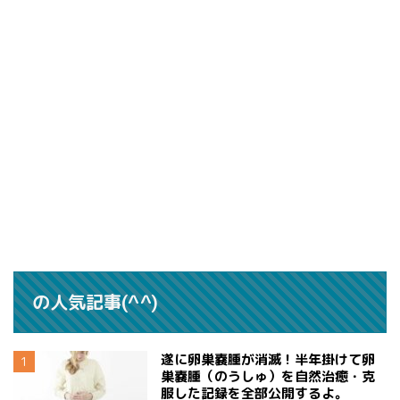
の人気記事(^^)
遂に卵巣嚢腫が消滅！半年掛けて卵
巣嚢腫（のうしゅ）を自然治癒・克
服した記録を全部公開するよ。