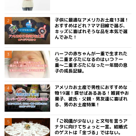
子供に最適なアメリカお土産13選！
おすすめはどれ？ママ目線で選ぶ、
キッズに喜ばれそうな品を本気で選
んでみた！
ハーフの赤ちゃんが一重で生まれた
ら二重まぶたになるのはいつ？一
重〜二重まぶたになった一年間の息
子の成長記録。
アメリカお土産で男性におすすめな
物19選！探せばあるある！雑貨やお
菓子、彼氏・父親・男友達に喜ばれ
る、男のお土産特集！
「ご祝儀が少ない」と文句を言うア
ナタに向けてちょっと一言。結婚式
のゲストは「金づる」ではない。