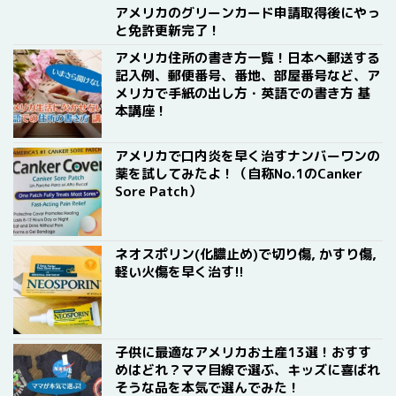
アメリカのグリーンカード申請取得後にやっ
と免許更新完了！
アメリカ住所の書き方一覧！日本へ郵送する
記入例、郵便番号、番地、部屋番号など、ア
メリカで手紙の出し方・英語での書き方 基
本講座！
アメリカで口内炎を早く治すナンバーワンの
薬を試してみたよ！（自称No.1のCanker
Sore Patch）
ネオスポリン(化膿止め)で切り傷, かすり傷,
軽い火傷を早く治す!!
子供に最適なアメリカお土産13選！おすす
めはどれ？ママ目線で選ぶ、キッズに喜ばれ
そうな品を本気で選んでみた！