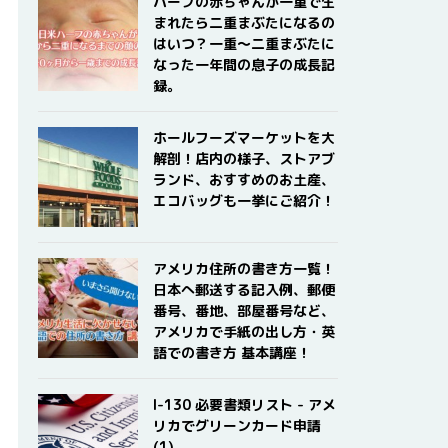
ハーフの赤ちゃんが一重で生
まれたら二重まぶたになるの
はいつ？一重〜二重まぶたに
なった一年間の息子の成長記
録。
ホールフーズマーケットを大
解剖！店内の様子、ストアブ
ランド、おすすめのお土産、
エコバッグも一挙にご紹介！
アメリカ住所の書き方一覧！
日本へ郵送する記入例、郵便
番号、番地、部屋番号など、
アメリカで手紙の出し方・英
語での書き方 基本講座！
I-130 必要書類リスト - アメ
リカでグリーンカード申請
(1)