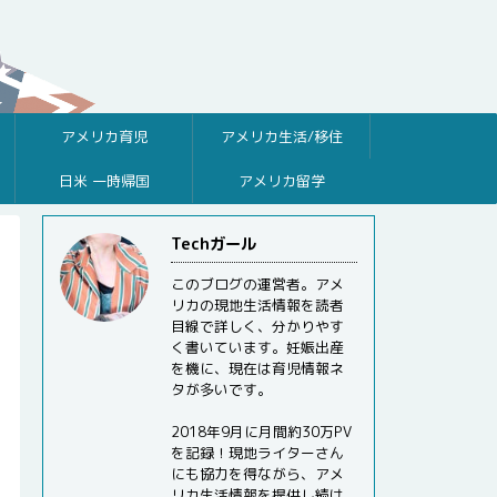
アメリカ育児
アメリカ生活/移住
日米 一時帰国
アメリカ留学
Techガール
このブログの運営者。アメ
リカの現地生活情報を読者
目線で詳しく、分かりやす
く書いています。妊娠出産
を機に、現在は育児情報ネ
タが多いです。
2018年9月に月間約30万PV
を記録！現地ライターさん
にも協力を得ながら、アメ
リカ生活情報を提供し続け