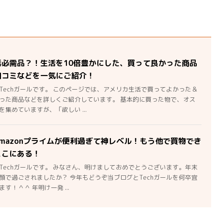
活必需品？！生活を10倍豊かにした、買って良かった商品
口コミなどを一気にご紹介！
Techガールです。 このページでは、アメリカ生活で買ってよかった＆
った商品などを詳しくご紹介しています。 基本的に買った物で、オス
集めていますが、「欲しい ...
mazonプライムが便利過ぎて神レベル！もう他で買物でき
ここにある！
Techガールです。 みなさん、明けましておめでとうございます。年末
顔で過ごされましたか？ 今年もどうぞ当ブログとTechガールを何卒宜
す！＾＾ 年明け一発 ...