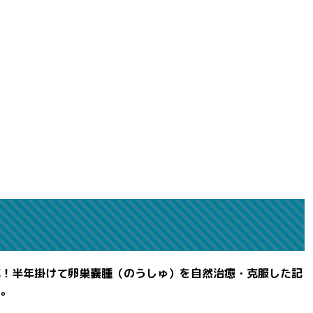
滅！半年掛けて卵巣嚢腫（のうしゅ）を自然治癒・克服した記
よ。