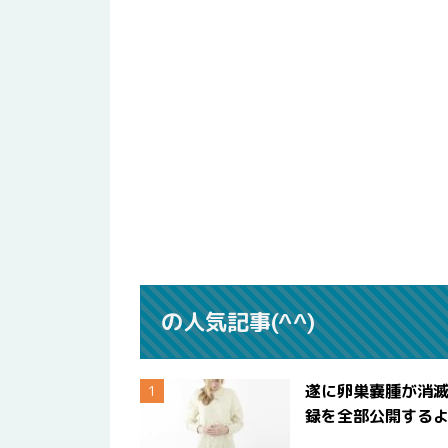
の人気記事(^^)
遂に卵巣嚢腫が消
録を全部公開する