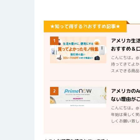
★知って得する?!おすすめ記事★
アメリカ生
1
おすすめ＆
こんにちは。＠
持ってきてよか
スメできる商品を
アメリカのA
2
ない理由が
こんにちは。＠
年始は楽しく笑
しくお願い致しま