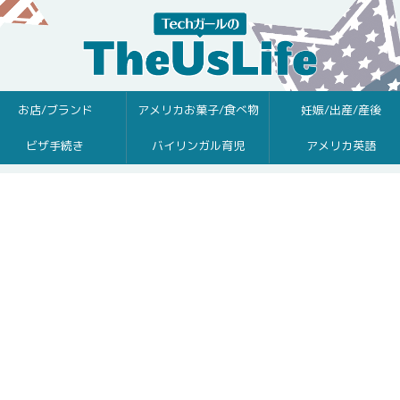
お店/ブランド
アメリカお菓子/食べ物
妊娠/出産/産後
ビザ手続き
バイリンガル育児
アメリカ英語