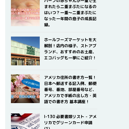
ハーフの赤ちゃんが一重で生
まれたら二重まぶたになるの
はいつ？一重〜二重まぶたに
なった一年間の息子の成長記
録。
ホールフーズマーケットを大
解剖！店内の様子、ストアブ
ランド、おすすめのお土産、
エコバッグも一挙にご紹介！
アメリカ住所の書き方一覧！
日本へ郵送する記入例、郵便
番号、番地、部屋番号など、
アメリカで手紙の出し方・英
語での書き方 基本講座！
I-130 必要書類リスト - アメ
リカでグリーンカード申請
(1)