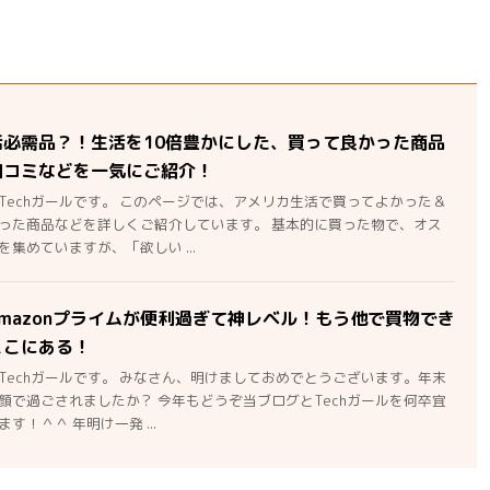
活必需品？！生活を10倍豊かにした、買って良かった商品
口コミなどを一気にご紹介！
Techガールです。 このページでは、アメリカ生活で買ってよかった＆
った商品などを詳しくご紹介しています。 基本的に買った物で、オス
集めていますが、「欲しい ...
mazonプライムが便利過ぎて神レベル！もう他で買物でき
ここにある！
Techガールです。 みなさん、明けましておめでとうございます。年末
顔で過ごされましたか？ 今年もどうぞ当ブログとTechガールを何卒宜
す！＾＾ 年明け一発 ...