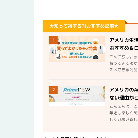
★知って得する?!おすすめ記事★
アメリカ生
1
おすすめ＆
こんにちは。＠
持ってきてよか
スメできる商品を
アメリカのA
2
ない理由が
こんにちは。＠
年始は楽しく笑
しくお願い致しま