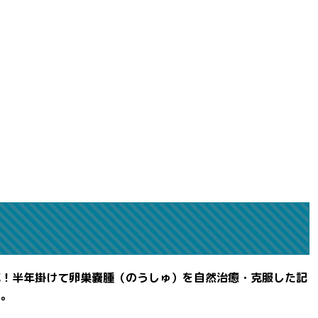
滅！半年掛けて卵巣嚢腫（のうしゅ）を自然治癒・克服した記
よ。