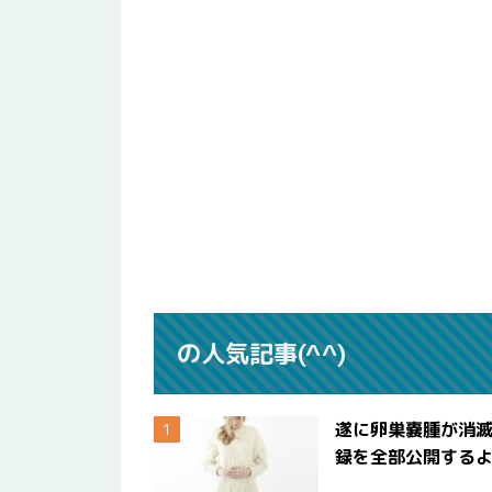
の人気記事(^^)
遂に卵巣嚢腫が消
録を全部公開する