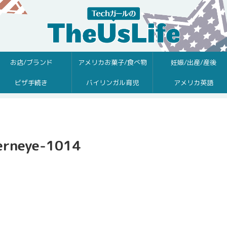
お店/ブランド
アメリカお菓子/食べ物
妊娠/出産/産後
ビザ手続き
バイリンガル育児
アメリカ英語
erneye-1014