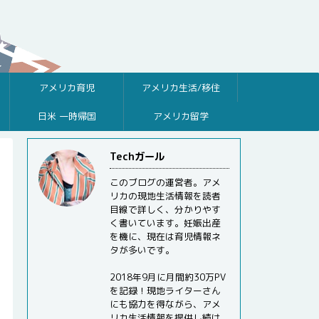
アメリカ育児
アメリカ生活/移住
日米 一時帰国
アメリカ留学
Techガール
このブログの運営者。アメ
リカの現地生活情報を読者
目線で詳しく、分かりやす
く書いています。妊娠出産
を機に、現在は育児情報ネ
タが多いです。
2018年9月に月間約30万PV
を記録！現地ライターさん
にも協力を得ながら、アメ
リカ生活情報を提供し続け