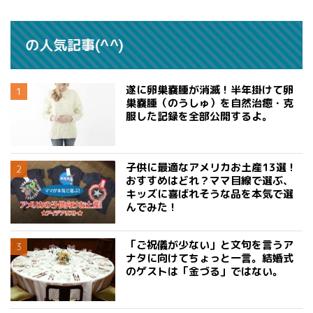
の人気記事(^^)
遂に卵巣嚢腫が消滅！半年掛けて卵
巣嚢腫（のうしゅ）を自然治癒・克
服した記録を全部公開するよ。
子供に最適なアメリカお土産13選！
おすすめはどれ？ママ目線で選ぶ、
キッズに喜ばれそうな品を本気で選
んでみた！
「ご祝儀が少ない」と文句を言うア
ナタに向けてちょっと一言。結婚式
のゲストは「金づる」ではない。