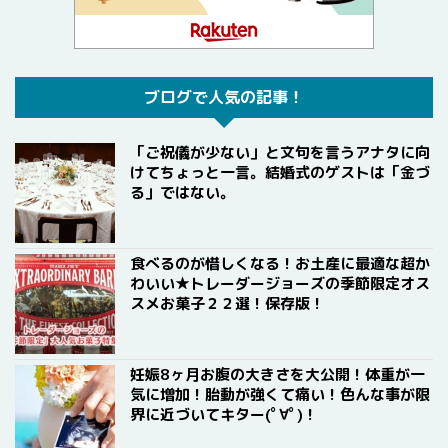
ブログで人気の記事！
「ご祝儀が少ない」と文句を言うアナタに向
けてちょっと一言。結婚式のゲストは「金づ
る」ではない。
食べるのが惜しくなる！お土産に最適な超か
わいい★トレーダージョーズの季節限定オス
スメお菓子２２選！保存版！
妊娠8ヶ月お腹の大きさを大公開！体重が一
気に増加！胎動が強くて痛い！色んな事が限
界に近づいてキター(ﾟ∀ﾟ)！