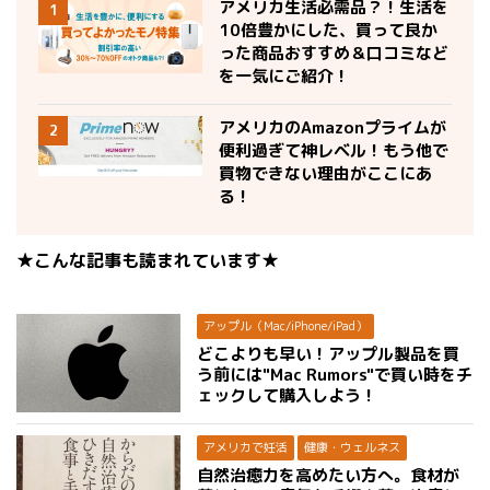
アメリカ生活必需品？！生活を
1
10倍豊かにした、買って良か
った商品おすすめ＆口コミなど
を一気にご紹介！
アメリカのAmazonプライムが
2
便利過ぎて神レベル！もう他で
買物できない理由がここにあ
る！
★こんな記事も読まれています★
アップル（Mac/iPhone/iPad）
どこよりも早い！アップル製品を買
う前には"Mac Rumors"で買い時をチ
ェックして購入しよう！
アメリカで妊活
健康・ウェルネス
自然治癒力を高めたい方へ。食材が