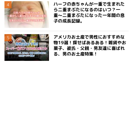
ハーフの赤ちゃんが一重で生まれた
ら二重まぶたになるのはいつ？一
重〜二重まぶたになった一年間の息
子の成長記録。
アメリカお土産で男性におすすめな
物19選！探せばあるある！雑貨やお
菓子、彼氏・父親・男友達に喜ばれ
る、男のお土産特集！