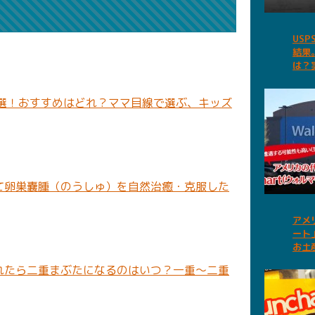
US
結果
は？
3選！おすすめはどれ？ママ目線で選ぶ、キッズ
て卵巣嚢腫（のうしゅ）を自然治癒・克服した
アメ
ート
お土
れたら二重まぶたになるのはいつ？一重〜二重