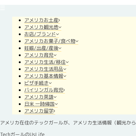
アメリカお土産
アメリカ観光地
お店/ブランド
アメリカお菓子/食べ物
妊娠/出産/産後
アメリカ育児
アメリカ生活/移住
アメリカ生活用品
アメリカ基本情報
ビザ手続き
バイリンガル育児
アメリカ英語
日米 一時帰国
アメリカ留学
アメリカ在住のテックガールが、アメリカ生活情報（観光から
TechガールのUsLife