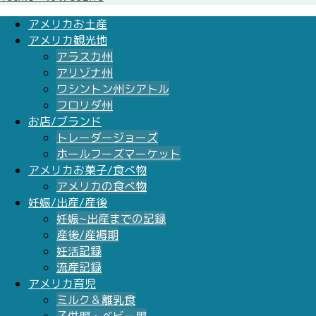
アメリカお土産
アメリカ観光地
アラスカ州
アリゾナ州
ワシントン州シアトル
フロリダ州
お店/ブランド
トレーダージョーズ
ホールフーズマーケット
アメリカお菓子/食べ物
アメリカの食べ物
妊娠/出産/産後
妊娠~出産までの記録
産後/産褥期
妊活記録
流産記録
アメリカ育児
ミルク＆離乳食