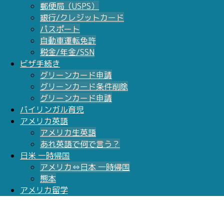
郵便局（USPS）
銀行/クレジットカード
パスポート
自動車運転免許
税金/年金/SSN
ビザ手続き
グリーンカード申請
グリーンカード条件削除
グリーンカード申請
バイリンガル育児
アメリカ英語
アメリカ生英語
あれ英語で何で言う？
日米 一時帰国
アメリカ⇔日本 一時帰国
熊本
アメリカ留学