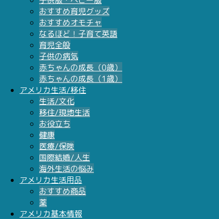
子供服・ベビー服
おすすめ育児グッズ
おすすめオモチャ
なるほど！子育て英語
育児全般
子供の病気
赤ちゃんの成長（0歳）
赤ちゃんの成長（1歳）
アメリカ生活/移住
生活/文化
移住/現地生活
お役立ち
健康
医療/保険
国際結婚/人生
海外生活の悩み
アメリカ生活用品
おすすめ商品
薬
アメリカ基本情報