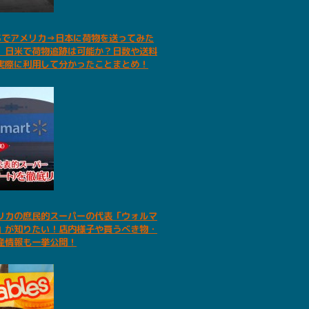
PSでアメリカ→日本に荷物を送ってみた
。日米で荷物追跡は可能か？日数や送料
実際に利用して分かったことまとめ！
リカの庶民的スーパーの代表「ウォルマ
」が知りたい！店内様子や買うべき物・
産情報も一挙公開！