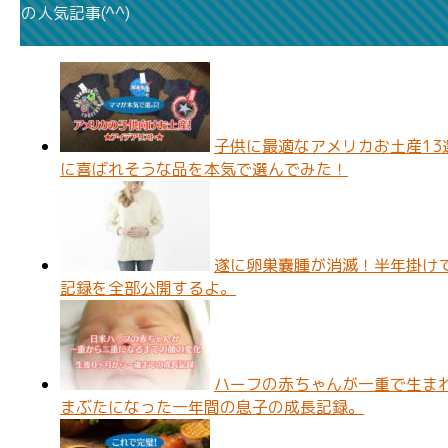
の人気記事(^^)
子供に最適なアメリカお土産1
に喜ばれそうな品を本気で選んでみた！
遂に卵巣嚢腫が消滅！半年掛け
記録を全部公開するよ。
ハーフの赤ちゃんが一重で生ま
まぶたになった一年間の息子の成長記録。