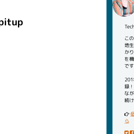
pitup
Te
この
地生
かり
を機
です
20
録！
なが
続け
ら