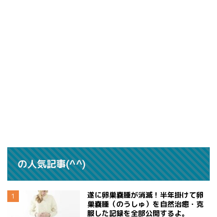
の人気記事(^^)
遂に卵巣嚢腫が消滅！半年掛けて卵
巣嚢腫（のうしゅ）を自然治癒・克
服した記録を全部公開するよ。