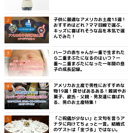
子供に最適なアメリカお土産13選！
おすすめはどれ？ママ目線で選ぶ、
キッズに喜ばれそうな品を本気で選
んでみた！
ハーフの赤ちゃんが一重で生まれた
ら二重まぶたになるのはいつ？一
重〜二重まぶたになった一年間の息
子の成長記録。
アメリカお土産で男性におすすめな
物19選！探せばあるある！雑貨やお
菓子、彼氏・父親・男友達に喜ばれ
る、男のお土産特集！
「ご祝儀が少ない」と文句を言うア
ナタに向けてちょっと一言。結婚式
のゲストは「金づる」ではない。