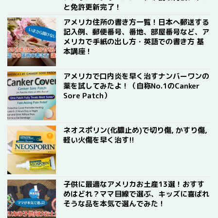
と免許更新完了！
アメリカ住所の書き方一覧！日本へ郵送する
記入例、郵便番号、番地、部屋番号など、ア
メリカで手紙の出し方・英語での書き方 基
本講座！
アメリカで口内炎を早く治すナンバーワンの
薬を試してみたよ！（自称No.1のCanker
Sore Patch）
ネオスポリン(化膿止め)で切り傷, かすり傷,
軽い火傷を早く治す!!
子供に最適なアメリカお土産13選！おすす
めはどれ？ママ目線で選ぶ、キッズに喜ばれ
そうな品を本気で選んでみた！