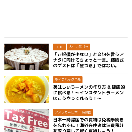
ココロ
人生の気づき
「ご祝儀が少ない」と文句を言うア
ナタに向けてちょっと一言。結婚式
のゲストは「金づる」ではない。
ライフハック全般
美味しいラーメンの作り方 & 健康的
に食べる！〜インスタントラーメン
はこうやって作ろう！〜
アメリカ⇔日本 一時帰国
日本一時帰国での買物は免税手続き
を忘れずに！海外在住者は消費税分
を取り戻して賢く買物しよう！