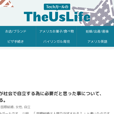
お店/ブランド
アメリカお菓子/食べ物
妊娠/出産/産後
ビザ手続き
バイリンガル育児
アメリカ英語
が社会で自立する為に必要だと思った事について、
る。
国際結婚
,
女性
,
自立
chガールです。 以前、「 国際結婚は人間力が試される？ 」と書いたのです