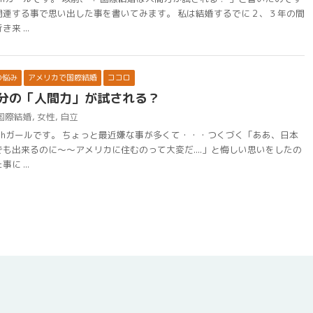
関連する事で思い出した事を書いてみます。 私は結婚するでに２、３年の間
来 ...
の悩み
アメリカで国際結婚
ココロ
分の「人間力」が試される？
国際結婚
,
女性
,
自立
chガールです。 ちょっと最近嫌な事が多くて・・・つくづく「ああ、日本
も出来るのに〜〜アメリカに住むのって大変だ....」と悔しい思いをしたの
に ...