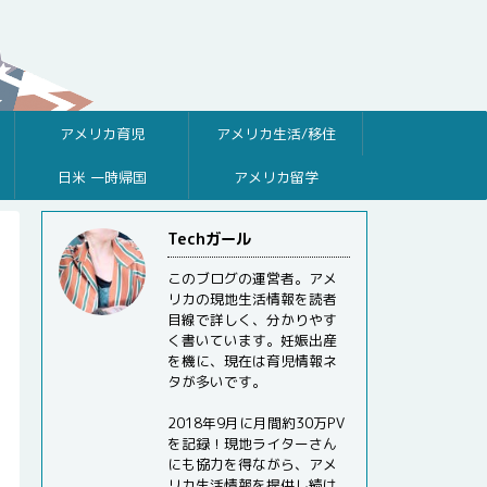
アメリカ育児
アメリカ生活/移住
日米 一時帰国
アメリカ留学
Techガール
このブログの運営者。アメ
リカの現地生活情報を読者
目線で詳しく、分かりやす
く書いています。妊娠出産
を機に、現在は育児情報ネ
タが多いです。
2018年9月に月間約30万PV
を記録！現地ライターさん
にも協力を得ながら、アメ
リカ生活情報を提供し続け