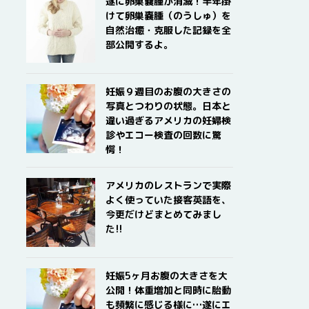
遂に卵巣嚢腫が消滅！半年掛
けて卵巣嚢腫（のうしゅ）を
自然治癒・克服した記録を全
部公開するよ。
妊娠９週目のお腹の大きさの
写真とつわりの状態。日本と
違い過ぎるアメリカの妊婦検
診やエコー検査の回数に驚
愕！
アメリカのレストランで実際
よく使っていた接客英語を、
今更だけどまとめてみまし
た!!
妊娠5ヶ月お腹の大きさを大
公開！体重増加と同時に胎動
も頻繁に感じる様に…遂にエ