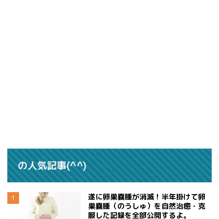
の人気記事(^^)
遂に卵巣嚢腫が消滅！半年掛けて卵
巣嚢腫（のうしゅ）を自然治癒・克
服した記録を全部公開するよ。