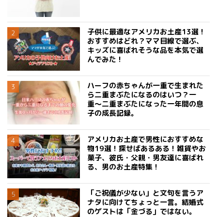
子供に最適なアメリカお土産13選！
おすすめはどれ？ママ目線で選ぶ、
キッズに喜ばれそうな品を本気で選
んでみた！
ハーフの赤ちゃんが一重で生まれた
ら二重まぶたになるのはいつ？一
重〜二重まぶたになった一年間の息
子の成長記録。
アメリカお土産で男性におすすめな
物19選！探せばあるある！雑貨やお
菓子、彼氏・父親・男友達に喜ばれ
る、男のお土産特集！
「ご祝儀が少ない」と文句を言うア
ナタに向けてちょっと一言。結婚式
のゲストは「金づる」ではない。