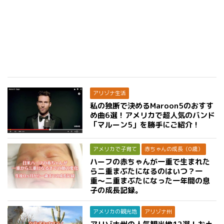
アリゾナ生活
私の独断で決めるMaroon5のおすす
め曲6選！アメリカで超人気のバンド
「マルーン5」を勝手にご紹介！
アメリカで子育て
赤ちゃんの成長（0歳）
ハーフの赤ちゃんが一重で生まれた
ら二重まぶたになるのはいつ？一
重〜二重まぶたになった一年間の息
子の成長記録。
アメリカの観光地
アリゾナ州