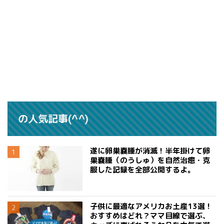
の人気記事(^^)
遂に卵巣嚢腫が消滅！半年掛けて卵
巣嚢腫（のうしゅ）を自然治癒・克
服した記録を全部公開するよ。
子供に最適なアメリカお土産13選！
おすすめはどれ？ママ目線で選ぶ、