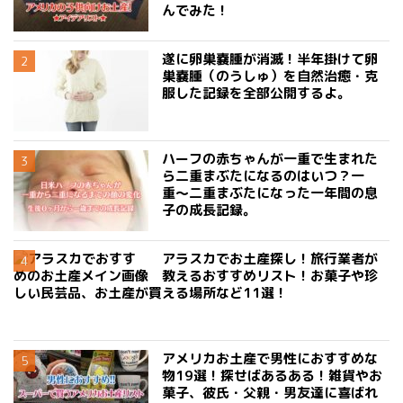
んでみた！
遂に卵巣嚢腫が消滅！半年掛けて卵
巣嚢腫（のうしゅ）を自然治癒・克
服した記録を全部公開するよ。
ハーフの赤ちゃんが一重で生まれた
ら二重まぶたになるのはいつ？一
重〜二重まぶたになった一年間の息
子の成長記録。
アラスカでお土産探し！旅行業者が
教えるおすすめリスト！お菓子や珍
しい民芸品、お土産が買える場所など11選！
アメリカお土産で男性におすすめな
物19選！探せばあるある！雑貨やお
菓子、彼氏・父親・男友達に喜ばれ