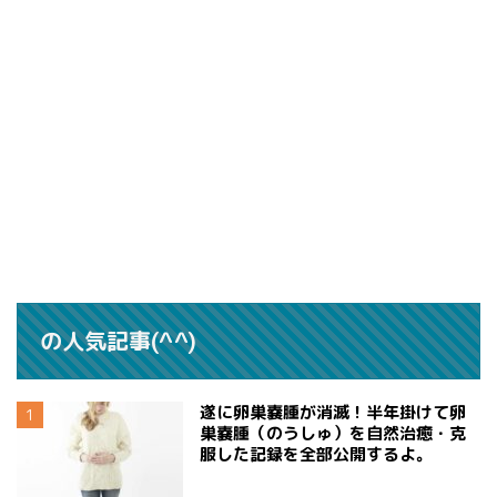
の人気記事(^^)
遂に卵巣嚢腫が消滅！半年掛けて卵
巣嚢腫（のうしゅ）を自然治癒・克
服した記録を全部公開するよ。