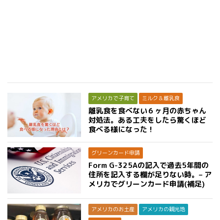
アメリカで子育て
ミルク＆離乳食
離乳食を食べない６ヶ月の赤ちゃん
対処法。ある工夫をしたら驚くほど
食べる様になった！
グリーンカード申請
Form G-325Aの記入で過去5年間の
住所を記入する欄が足りない時。– ア
メリカでグリーンカード申請(補足)
アメリカのお土産
アメリカの観光地