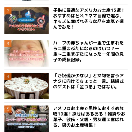
子供に最適なアメリカお土産13選！
おすすめはどれ？ママ目線で選ぶ、
キッズに喜ばれそうな品を本気で選
んでみた！
ハーフの赤ちゃんが一重で生まれた
ら二重まぶたになるのはいつ？一
重〜二重まぶたになった一年間の息
子の成長記録。
「ご祝儀が少ない」と文句を言うア
ナタに向けてちょっと一言。結婚式
のゲストは「金づる」ではない。
アメリカお土産で男性におすすめな
物19選！探せばあるある！雑貨やお
菓子、彼氏・父親・男友達に喜ばれ
る、男のお土産特集！