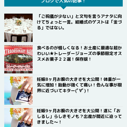
ブログで人気の記事！
「ご祝儀が少ない」と文句を言うアナタに向
けてちょっと一言。結婚式のゲストは「金づ
る」ではない。
食べるのが惜しくなる！お土産に最適な超か
わいい★トレーダージョーズの季節限定オス
スメお菓子２２選！保存版！
妊娠8ヶ月お腹の大きさを大公開！体重が一
気に増加！胎動が強くて痛い！色んな事が限
界に近づいてキター(ﾟ∀ﾟ)！
妊娠9ヶ月お腹の大きさを大公開！遂に「お
しるし」らしきモノも？出産が間近に迫って
きました〜！