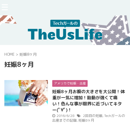
HOME
>
妊娠8ヶ月
妊娠8ヶ月
アメリカで妊娠・出産
妊娠8ヶ月お腹の大きさを大公開！体
重が一気に増加！胎動が強くて痛
い！色んな事が限界に近づいてキタ
ー(ﾟ∀ﾟ)！
2016/6/28
2回目の妊娠
,
Techガールの
出産までの記録
,
妊娠8ヶ月