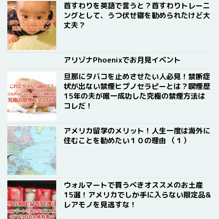
首すわりを英語で言うと？首すわりトレーニ
ングとして、うつ伏せ寝を勧められたけど大
丈夫？
アリゾナPhoenixでお月見イベント
旦那にタバコを止めさせたい人必見！禁断症
状が出ない禁煙ヒプノセラピーとは？喫煙歴
15年の夫が唯一成功した究極の禁煙方法は
コレだ！
アメリカ留学のメリット！人生一度は海外に
住むことを勧めたい１０の理由 （１）
ウォルマートで買うべきオススメのお土産
15選！アメリカでしか手に入らない限定品&
レアモノを見逃すな！