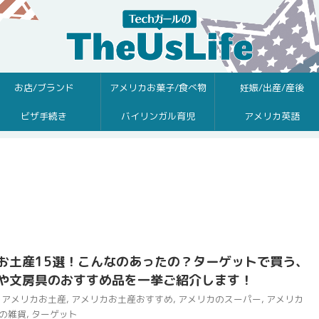
お店/ブランド
アメリカお菓子/食べ物
妊娠/出産/産後
ビザ手続き
バイリンガル育児
アメリカ英語
お土産15選！こんなのあったの？ターゲットで買う、
や文房具のおすすめ品を一挙ご紹介します！
アメリカお土産
,
アメリカお土産おすすめ
,
アメリカのスーパー
,
アメリカ
の雑貨
,
ターゲット