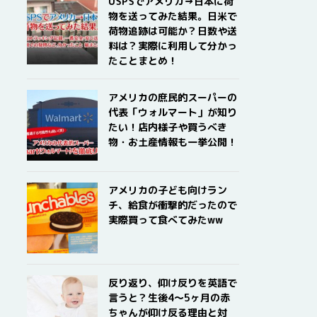
USPSでアメリカ→日本に荷
物を送ってみた結果。日米で
荷物追跡は可能か？日数や送
料は？実際に利用して分かっ
たことまとめ！
アメリカの庶民的スーパーの
代表「ウォルマート」が知り
たい！店内様子や買うべき
物・お土産情報も一挙公開！
アメリカの子ども向けラン
チ、給食が衝撃的だったので
実際買って食べてみたww
反り返り、仰け反りを英語で
言うと？生後4〜5ヶ月の赤
ちゃんが仰け反る理由と対