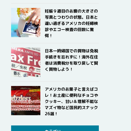
妊娠９週目のお腹の大きさの
写真とつわりの状態。日本と
違い過ぎるアメリカの妊婦検
診やエコー検査の回数に驚
愕！
日本一時帰国での買物は免税
手続きを忘れずに！海外在住
者は消費税分を取り戻して賢
く買物しよう！
アメリカのお菓子と言えばコ
レ！お土産に便利なチョコや
クッキー、甘い＆理解不能な
マズイ物など国民的スナック
26選！