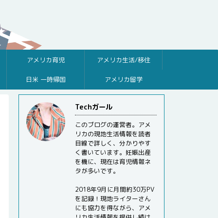
アメリカ育児
アメリカ生活/移住
日米 一時帰国
アメリカ留学
Techガール
このブログの運営者。アメ
リカの現地生活情報を読者
目線で詳しく、分かりやす
く書いています。妊娠出産
を機に、現在は育児情報ネ
タが多いです。
2018年9月に月間約30万PV
を記録！現地ライターさん
にも協力を得ながら、アメ
リカ生活情報を提供し続け